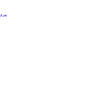
مری د