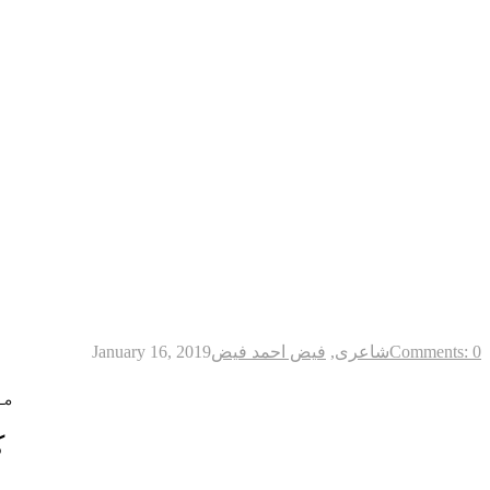
Comments: 0
شاعری
,
فیض احمد فیض
January 16, 2019
مت
ک