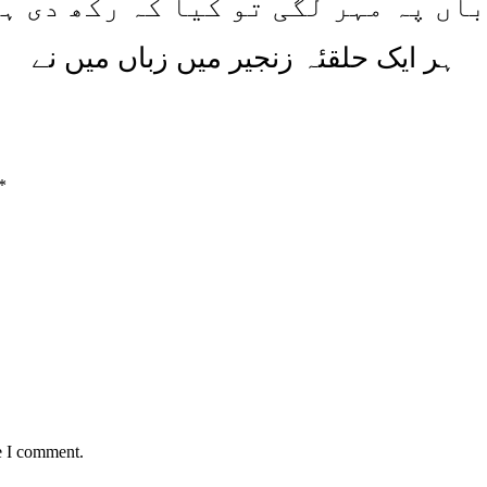
اں پہ مہر لگی تو کیا کہ رکھ دی ہ
ہر ایک حلقئہ زنجیر میں زباں میں نے
*
e I comment.