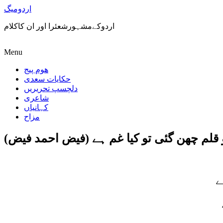
اردومیگ
اردوکےمشہورشعئرا اور ان کاکلام
Menu
ھوم پیج
حکایات سعدی
دلچسپ تحریریں
شاعری
کہانیاں
مزاح
و قلم چھن گئی تو کیا غم ہے (فیض احمد فیض)
ے