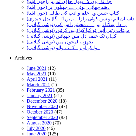
چاہتا ہوں کہ بھول جاؤں تمہیں (جون ایلیا)
دھند چھائی ہوئی ہے جھیلوں پر (جون ایلیا)
کتاب حسن وہ علم و ادب کی طالبہ (جون ایلیا)
استان الم تو سن کوئی زلزلہ نہیں آئے گا(بیدل حیدری)
یہ دل بھلاتا نہیں ہے محبتیں اس کی (نوشی گیلانی)
مہتاب رتیں آئیں تو کیا کیا نہیں کرتیں (نوشی گیلانی)
کہاں تک خیمۂ دل میں چھپائیں (نوشی گیلانی)
بچھڑتے لمحوں میں (نوشی گیلانی)
ہوا کو آوارہ کہنے والو (نوشی گیلانی)
Archives
June 2021
(12)
May 2021
(10)
April 2021
(11)
March 2021
(1)
February 2021
(35)
January 2021
(21)
December 2020
(18)
November 2020
(47)
October 2020
(47)
September 2020
(83)
August 2020
(70)
July 2020
(46)
June 2020
(125)