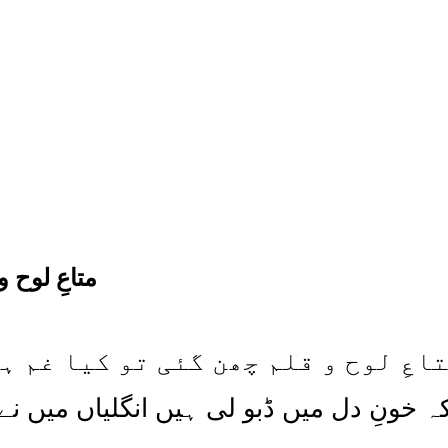
متاعِ لوح 
اعِ لوح و قلم چھن گئی تو کیا غم ہ
ہ خونِ دل میں ڈبو لی ہیں انگلیاں میں نے