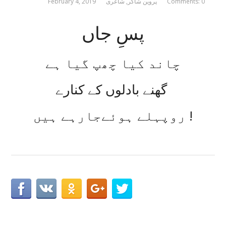
Comments: 0
پروین شاکر
,
شاعری
February 4, 2019
پسِ جاں
چاند کیا چھپ گیا ہے
گھنے بادلوں کے کنارے
روپہلے ہوئےجارہے ہیں !