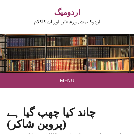
اردومیگ
اردوکےمشہورشعئرا اور ان کاکلام
MENU
چاند کیا چھپ گیا ہے
(پروین شاکر)