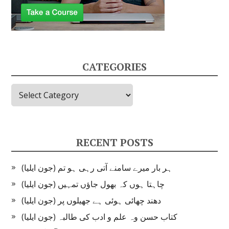
CATEGORIES
Categories
RECENT POSTS
ہر بار میرے سامنے آتی رہی ہو تم (جون ایلیا)
چاہتا ہوں کہ بھول جاؤں تمہیں (جون ایلیا)
دھند چھائی ہوئی ہے جھیلوں پر (جون ایلیا)
کتاب حسن وہ علم و ادب کی طالبہ (جون ایلیا)