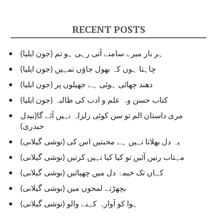
t
e
g
RECENT POSTS
o
r
ہر بار میرے سامنے آتی رہی ہو تم (جون ایلیا)
i
e
چاہتا ہوں کہ بھول جاؤں تمہیں (جون ایلیا)
s
دھند چھائی ہوئی ہے جھیلوں پر (جون ایلیا)
کتاب حسن وہ علم و ادب کی طالبہ (جون ایلیا)
مری داستان الم تو سن کوئی زلزلہ نہیں آئے گا(بیدل
حیدری)
یہ دل بھلاتا نہیں ہے محبتیں اس کی (نوشی گیلانی)
مہتاب رتیں آئیں تو کیا کیا نہیں کرتیں (نوشی گیلانی)
کہاں تک خیمۂ دل میں چھپائیں (نوشی گیلانی)
بچھڑتے لمحوں میں (نوشی گیلانی)
ہوا کو آوارہ کہنے والو (نوشی گیلانی)