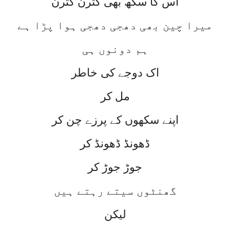
اس کا سکھ بھی کترن کترن
میرا چین بھی دھجی دھجی ہوا پڑا ہے
ہم دونوں ہی
اک دوجے کی خاطر
مل کر
اپنے سکھوں کے پرزے چن کر
ڈھونڈ ڈھونڈ کر
جوڑ جوڑ کر
گھنٹوں سیتے رہتے ہیں
لیکن