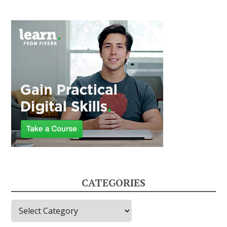
CATEGORIES
C
a