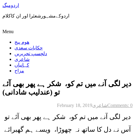
اردومیگ
اردوکےمشہورشعئرا اور ان کاکلام
Menu
ھوم پیج
حکایات سعدی
دلچسپ تحریریں
شاعری
کہانیاں
مزاح
دیر لگی آنے میں تم کو، شکر ہے پھر بھی آئے
تو (عندلیب شادانی)
Comments: 0
شاعری
February 18, 2019
دیر لگی آنے میں تم کو، شکر ہے پھر بھی آئے تو
آس نے دل کا ساتھ نہ چھوڑا، ویسے ہم گھبرائے