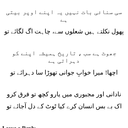
سی سنائی بات نہیں یہ اپنے اوپر بیتی
ہے
پھول نکلتے ہیں شعلوں سے، چاہت اگ لگائے تو
جھوٹ ہے سب ، تاریخ ہمیشہ اپنے کو
دہراتی ہے
اچھا! میرا خوابِ جوانی تھوڑا سا دہرائے تو
نادانی اور مجبوری میں یارو کچھ تو فرق کرو
اک بے بس انسان کرے کیا ٹوٹ کے دل آجائے تو