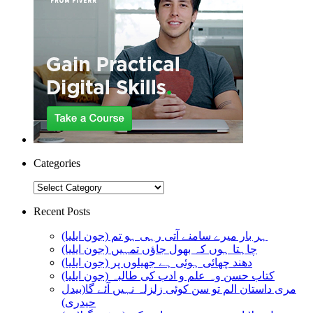
Categories
Categories
Recent Posts
ہر بار میرے سامنے آتی رہی ہو تم (جون ایلیا)
چاہتا ہوں کہ بھول جاؤں تمہیں (جون ایلیا)
دھند چھائی ہوئی ہے جھیلوں پر (جون ایلیا)
کتاب حسن وہ علم و ادب کی طالبہ (جون ایلیا)
مری داستان الم تو سن کوئی زلزلہ نہیں آئے گا(بیدل
حیدری)