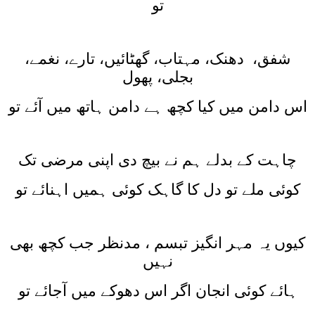
تو
شفق، دھنک، مہتاب، گھٹائیں، تارے، نغمے،
بجلی، پھول
اس دامن میں کیا کچھ ہے دامن ہاتھ میں آئے تو
چاہت کے بدلے ہم نے بیچ دی اپنی مرضی تک
کوئی ملے تو دل کا گاہک کوئی ہمیں اہنائے تو
کیوں یہ مہر انگیز تبسم ، مدنظر جب کچھ بھی
نہیں
ہائے کوئی انجان اگر اس دھوکے میں آجائے تو