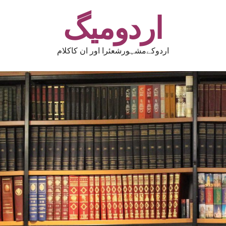
اردومیگ
اردوکےمشہورشعئرا اور ان کاکلام