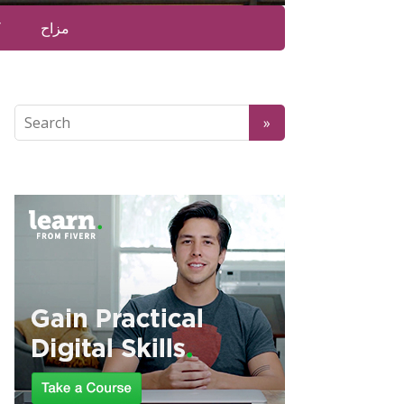
مزاح
ک