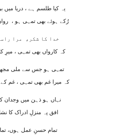
یہ کیا طلسم ہے ، دریا میں 
رُکے ہوئے بھی تمہی ہو ، روا
خدا کا شکر، مرا راست
کہ کارواں بھی تمہی ، میرِ ک
تمہی ہو جس سے ملی مجھ کو
کہ میرا غم بھی تمہی ، غم کے 
نہاں ہو ذہن میں وجدان کا
افق پہ منزلِ ادراک کا نش
تمام حسنِ عمل ہوں، تمام