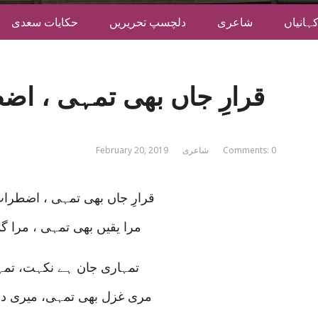
ہانیاں
شاعری
دلچسپ تحریریں
حکایات سعدی
قرارِ جاں بھی تمہی ، اض
Comments: 0
شاعری
February 20, 2019
قرارِ جاں بھی تمہی ، اضطراب
مرا یقیں بھی تمہی ، مرا گ
تمہاری جان ہے نکہت، تمہ
مری غزل بھی تمہی، میری دا