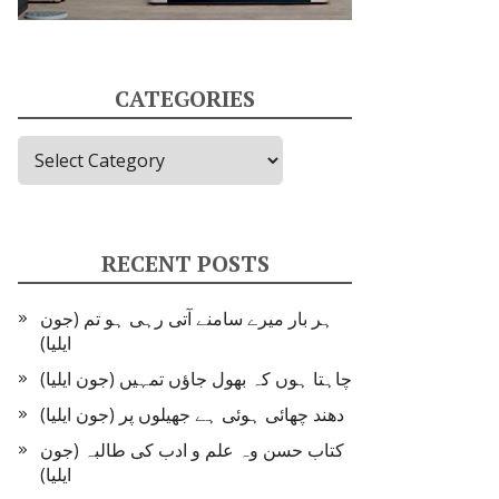
CATEGORIES
Categories
RECENT POSTS
ہر بار میرے سامنے آتی رہی ہو تم (جون
ایلیا)
چاہتا ہوں کہ بھول جاؤں تمہیں (جون ایلیا)
دھند چھائی ہوئی ہے جھیلوں پر (جون ایلیا)
کتاب حسن وہ علم و ادب کی طالبہ (جون
ایلیا)