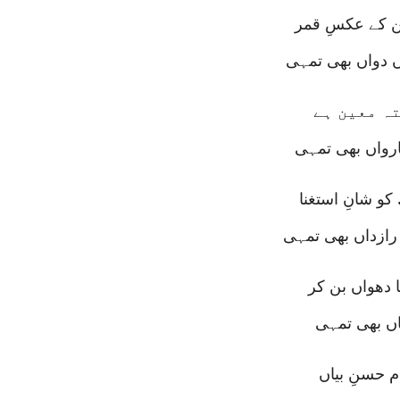
بن کے عکسِ قمر
ں دواں بھی تمہی
ہ معین ہے
ارواں بھی تمہی
 شانِ استغنا
رازداں بھی تمہی
 دھواں بن کر
اں بھی تمہی
 حسنِ بیاں