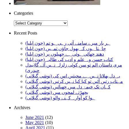
Categories
Categories
Recent Posts
ہر بار میرے سامنے آتی رہی ہو تم (جون ایلیا)
چاہتا ہوں کہ بھول جاؤں تمہیں (جون ایلیا)
دھند چھائی ہوئی ہے جھیلوں پر (جون ایلیا)
کتاب حسن وہ علم و ادب کی طالبہ (جون ایلیا)
مری داستان الم تو سن کوئی زلزلہ نہیں آئے گا(بیدل
حیدری)
یہ دل بھلاتا نہیں ہے محبتیں اس کی (نوشی گیلانی)
مہتاب رتیں آئیں تو کیا کیا نہیں کرتیں (نوشی گیلانی)
کہاں تک خیمۂ دل میں چھپائیں (نوشی گیلانی)
بچھڑتے لمحوں میں (نوشی گیلانی)
ہوا کو آوارہ کہنے والو (نوشی گیلانی)
Archives
June 2021
(12)
May 2021
(10)
April 2021
(11)