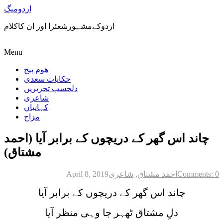
اردومیگ
اردوکےمشہورشعئرا اور ان کاکلام
Menu
ھوم پیج
حکایات سعدی
دلچسپ تحریریں
شاعری
کہانیاں
مزاح
چاند اس گھر کے دریچوں کے برابر آیا (احمد
مشتاق)
Comments: 0
احمد مشتاق
,
شاعری
April 8, 2019
چاند اس گھر کے دریچوں کے برابر آیا
دلِ مشتاق ٹھہر جا وہی منظر آیا