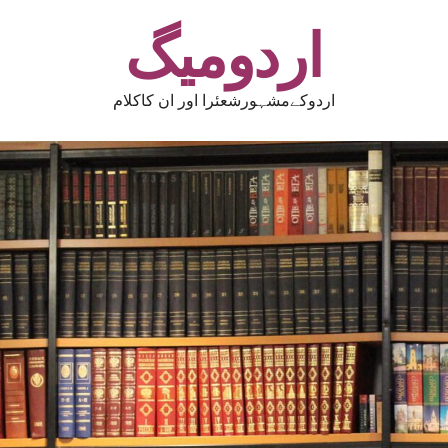
اردومیگ
اردوکےمشہورشعئرا اور ان کاکلام