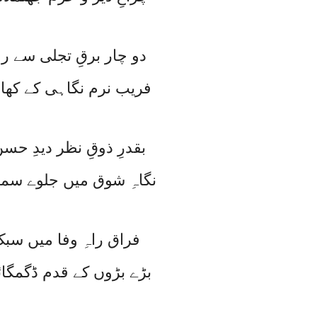
دو چار برقِ تجلی سے رہ
فریب نرم نگاہی کے کھائے
بقدرِ ذوقِ نظر دیدِ حس
نگاہِ شوق میں جلوے سمائ
فراق راہِ وفا میں سب
بڑے بڑوں کے قدم ڈگمگائے