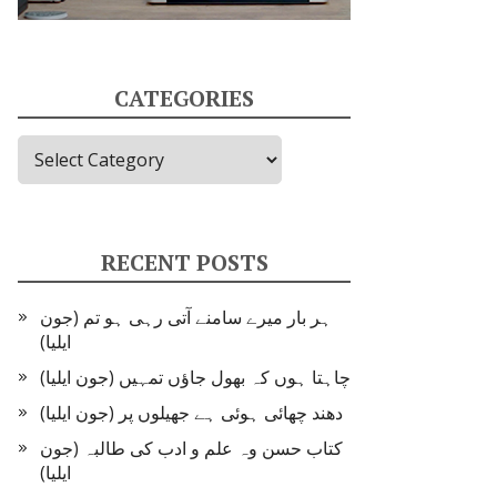
CATEGORIES
Categories
RECENT POSTS
ہر بار میرے سامنے آتی رہی ہو تم (جون
ایلیا)
چاہتا ہوں کہ بھول جاؤں تمہیں (جون ایلیا)
دھند چھائی ہوئی ہے جھیلوں پر (جون ایلیا)
کتاب حسن وہ علم و ادب کی طالبہ (جون
ایلیا)