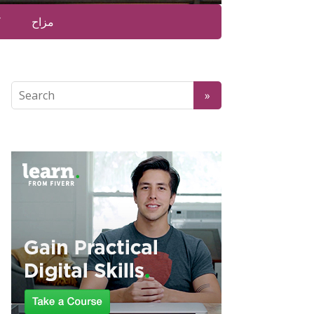
مزاح
ک