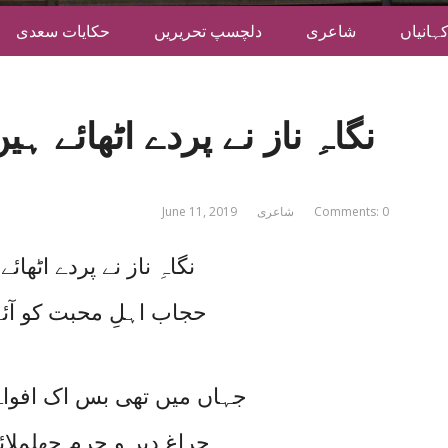
ہانیاں
شاعری
دلچسپ تحریریں
حکایات سعدی
نگاہِ ناز نے پردے اٹھائے ہی
Comments: 0
شاعری
June 11, 2019
نگاہِ ناز نے پردے اٹھائے
حجاب اہلِ محبت کو آئے 
جہاں میں تھی بس اک افواہ
چراغِ دیر و حرم جھلملائے