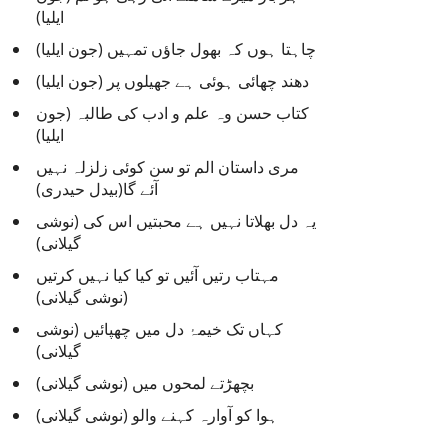
ایلیا)
e
s
چاہتا ہوں کہ بھول جاؤں تمہیں (جون ایلیا)
دھند چھائی ہوئی ہے جھیلوں پر (جون ایلیا)
کتاب حسن وہ علم و ادب کی طالبہ (جون
ایلیا)
مری داستان الم تو سن کوئی زلزلہ نہیں
آئے گا(بیدل حیدری)
یہ دل بھلاتا نہیں ہے محبتیں اس کی (نوشی
گیلانی)
مہتاب رتیں آئیں تو کیا کیا نہیں کرتیں
(نوشی گیلانی)
کہاں تک خیمۂ دل میں چھپائیں (نوشی
گیلانی)
بچھڑتے لمحوں میں (نوشی گیلانی)
ہوا کو آوارہ کہنے والو (نوشی گیلانی)