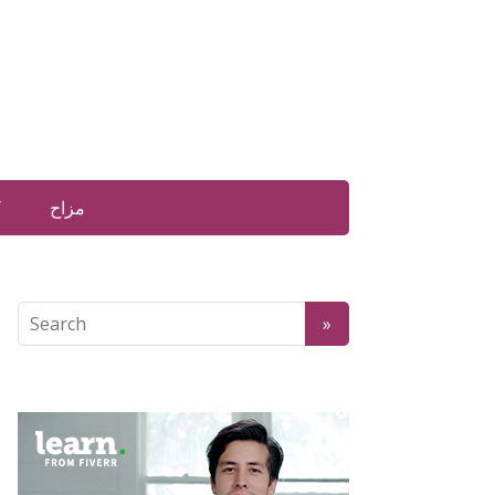
مزاح
ک