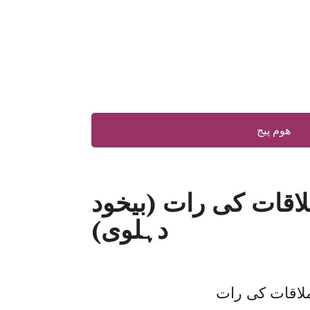
ھوم پیج
اقات کی رات (بیخود
دہلوی)
ملاقات کی رات