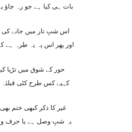
بات ہی کیا ہے جو رہ جاؤ 
اس شبِ تار میں جانے کی 
اور پھر اس پہ یہ طرہ ہے 
حور کے شوق میں تڑپا کی
کہیے کس طرح کٹی قبلئہ 
غیر کا ذکر کبھی ختم بھی 
یہ شبِ وصل ہے یا حرف و 