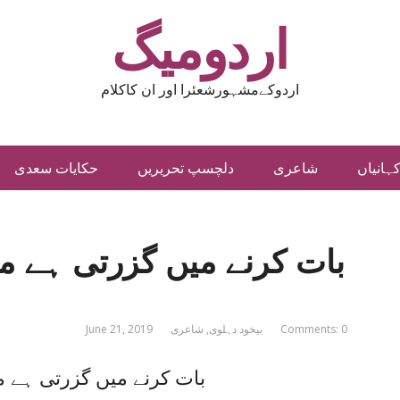
اردومیگ
اردوکےمشہورشعئرا اور ان کاکلام
ہانیاں
شاعری
دلچسپ تحریریں
حکایات سعدی
بات کرنے میں گزرتی ہے مل
Comments: 0
بیخود دہلوی
,
شاعری
June 21, 2019
بات کرنے میں گزرتی ہے 