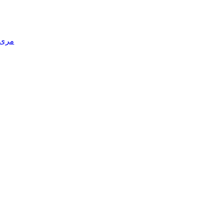
مری د