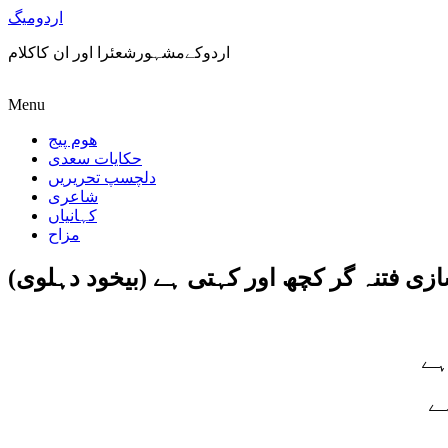
اردومیگ
اردوکےمشہورشعئرا اور ان کاکلام
Menu
ھوم پیج
حکایات سعدی
دلچسپ تحریریں
شاعری
کہانیاں
مزاح
ازی فتنہ گر کچھ اور کہتی ہے (بیخود دہلوی)
ہے
ے