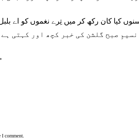
نوں کیا کان رکھ کر میں تِرے نغموں کو اے بلبل
نسیمِ صبح گلشن کی خبر کچھ اور کہتی ہے
*
e I comment.