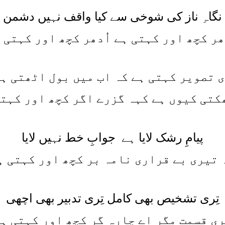
نگاہِ ناز کی شوخی سے کیا واقف نہیں دشمن
ھر کچھ اور کہتی ہے اُدھر کچھ اور کہتی 
ی تصویر کہتی ہے کہ اب میں بول اٹھتی ہ
کتی کیوں ہے کہہ گزرے اگر کچھ اور کہتی
پیامِ رشک لایا ہے جوابِ خط نہیں لایا
 تیری بے قراری نامہ بر کچھ اور کہتی ہ
تِری تشخیص بھی کامل تِری تدبیر بھی اچھی
ری قسمت مگر اے چارہ گر کچھ اور کہتی ہ