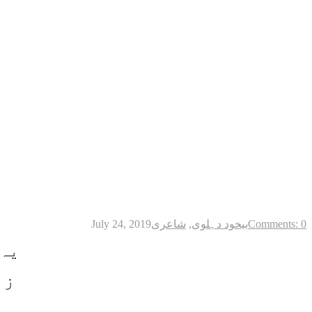
Comments: 0
بیخود دہلوی
,
شاعری
July 24, 2019
یہ 
زب