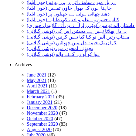
ہر بار میرے سامنے آتی رہی ہو تم (جون ایلیا)
چاہتا ہوں کہ بھول جاؤں تمہیں (جون ایلیا)
دھند چھائی ہوئی ہے جھیلوں پر (جون ایلیا)
کتاب حسن وہ علم و ادب کی طالبہ (جون ایلیا)
استان الم تو سن کوئی زلزلہ نہیں آئے گا(بیدل حیدری)
یہ دل بھلاتا نہیں ہے محبتیں اس کی (نوشی گیلانی)
مہتاب رتیں آئیں تو کیا کیا نہیں کرتیں (نوشی گیلانی)
کہاں تک خیمۂ دل میں چھپائیں (نوشی گیلانی)
بچھڑتے لمحوں میں (نوشی گیلانی)
ہوا کو آوارہ کہنے والو (نوشی گیلانی)
Archives
June 2021
(12)
May 2021
(10)
April 2021
(11)
March 2021
(1)
February 2021
(35)
January 2021
(21)
December 2020
(18)
November 2020
(47)
October 2020
(47)
September 2020
(83)
August 2020
(70)
July 2020
(46)