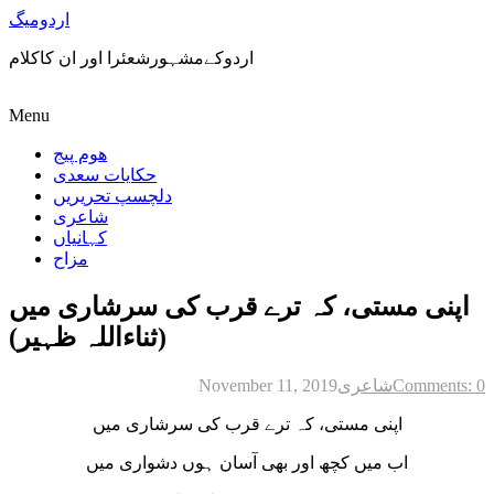
اردومیگ
اردوکےمشہورشعئرا اور ان کاکلام
Menu
ھوم پیج
حکایات سعدی
دلچسپ تحریریں
شاعری
کہانیاں
مزاح
اپنی مستی، کہ ترے قرب کی سرشاری میں
(ثناءاللہ ظہیر)
Comments: 0
شاعری
November 11, 2019
اپنی مستی، کہ ترے قرب کی سرشاری میں
اب میں کچھ اور بھی آسان ہوں دشواری میں