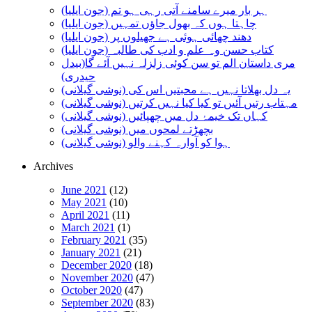
ہر بار میرے سامنے آتی رہی ہو تم (جون ایلیا)
چاہتا ہوں کہ بھول جاؤں تمہیں (جون ایلیا)
دھند چھائی ہوئی ہے جھیلوں پر (جون ایلیا)
کتاب حسن وہ علم و ادب کی طالبہ (جون ایلیا)
مری داستان الم تو سن کوئی زلزلہ نہیں آئے گا(بیدل
حیدری)
یہ دل بھلاتا نہیں ہے محبتیں اس کی (نوشی گیلانی)
مہتاب رتیں آئیں تو کیا کیا نہیں کرتیں (نوشی گیلانی)
کہاں تک خیمۂ دل میں چھپائیں (نوشی گیلانی)
بچھڑتے لمحوں میں (نوشی گیلانی)
ہوا کو آوارہ کہنے والو (نوشی گیلانی)
Archives
June 2021
(12)
May 2021
(10)
April 2021
(11)
March 2021
(1)
February 2021
(35)
January 2021
(21)
December 2020
(18)
November 2020
(47)
October 2020
(47)
September 2020
(83)