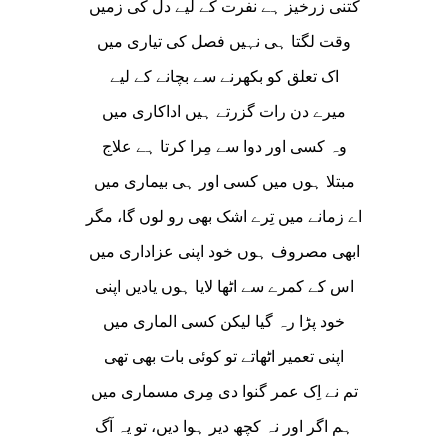
کتنی زرخیز ہے نفرت کے لیے دل کی زمیں
وقت لگتا ہی نہیں فصل کی تیاری میں
اک تعلق کو بکھرنے سے بچانے کے لیے
میرے دن رات گزرتے ہیں اداکاری میں
وہ کسی اور دوا سے مِرا کرتا ہے علاج
مبتلا ہوں میں کسی اور ہی بیماری میں
اے زمانے میں تِرے اشک بھی رو لوں گا، مگر
ابھی مصروف ہوں خود اپنی عزاداری میں
اس کے کمرے سے اٹھا لایا ہوں یادیں اپنی
خود پڑا رہ گیا لیکن کسی الماری میں
اپنی تعمیر اٹھاتے تو کوئی بات بھی تھی
تم نے اِک عمر گنوا دی مِری مسماری میں
ہم اگر اور نہ کچھ دیر ہوا دیں، تو یہ آگ