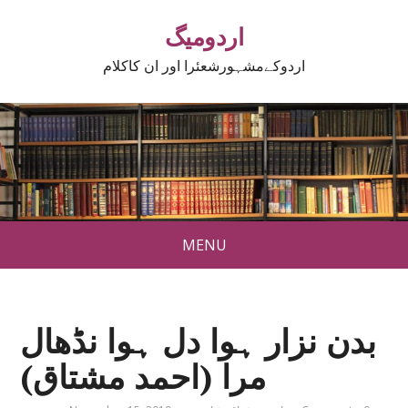
اردومیگ
اردوکےمشہورشعئرا اور ان کاکلام
MENU
بدن نزار ہوا دل ہوا نڈھال
مرا (احمد مشتاق)