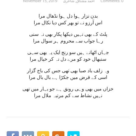
Comments: 0
احمد مشتاق
,
شاعری
November 15, 2019
بدن نزار ہوا دل ہوا نڈھال مرا
اس آرزو نے تو بھر کس دیا نکال مرا
پلٹ کے بھی نہیں دیکھا پکار بھی نہ سنی
رہا جواب سے محروم ہر سوال مرا
جہاں اٹھانے ہیں سو رنج ایک یہ بھی سہی
سنبھال خود کو مرے دل نہ کر خیال مرا
وہ زلف باد صبا بھی تھی جس کی باج گزار
اسی کے قرض میں جکڑا ہے بال بال مرا
خزاں میں بھی وہی رونق ہے جو بہار میں تھی
نہیں نشاط سے کم مرتبہ ملال مرا