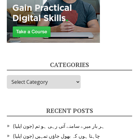
CATEGORIES
Categories
RECENT POSTS
ہر بار میرے سامنے آتی رہی ہو تم (جون ایلیا)
چاہتا ہوں کہ بھول جاؤں تمہیں (جون ایلیا)