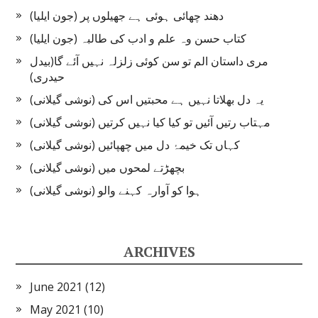
دھند چھائی ہوئی ہے جھیلوں پر (جون ایلیا)
کتاب حسن وہ علم و ادب کی طالبہ (جون ایلیا)
مری داستان الم تو سن کوئی زلزلہ نہیں آئے گا(بیدل
حیدری)
یہ دل بھلاتا نہیں ہے محبتیں اس کی (نوشی گیلانی)
مہتاب رتیں آئیں تو کیا کیا نہیں کرتیں (نوشی گیلانی)
کہاں تک خیمۂ دل میں چھپائیں (نوشی گیلانی)
بچھڑتے لمحوں میں (نوشی گیلانی)
ہوا کو آوارہ کہنے والو (نوشی گیلانی)
ARCHIVES
June 2021
(12)
May 2021
(10)