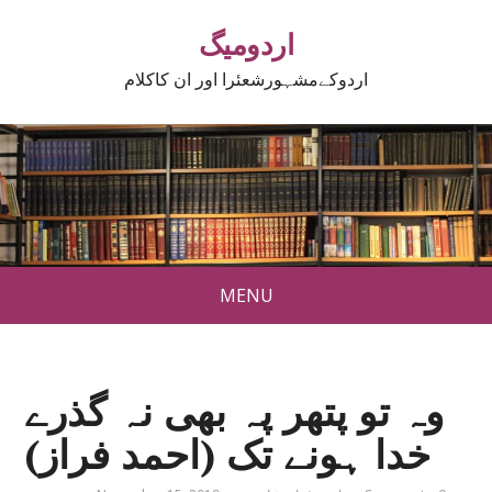
اردومیگ
اردوکےمشہورشعئرا اور ان کاکلام
MENU
وہ تو پتھر پہ بھی نہ گذرے
خدا ہونے تک (احمد فراز)