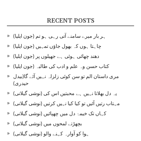
RECENT POSTS
ہر بار میرے سامنے آتی رہی ہو تم (جون ایلیا)
چاہتا ہوں کہ بھول جاؤں تمہیں (جون ایلیا)
دھند چھائی ہوئی ہے جھیلوں پر (جون ایلیا)
کتاب حسن وہ علم و ادب کی طالبہ (جون ایلیا)
مری داستان الم تو سن کوئی زلزلہ نہیں آئے گا(بیدل
حیدری)
یہ دل بھلاتا نہیں ہے محبتیں اس کی (نوشی گیلانی)
مہتاب رتیں آئیں تو کیا کیا نہیں کرتیں (نوشی گیلانی)
کہاں تک خیمۂ دل میں چھپائیں (نوشی گیلانی)
بچھڑتے لمحوں میں (نوشی گیلانی)
ہوا کو آوارہ کہنے والو (نوشی گیلانی)