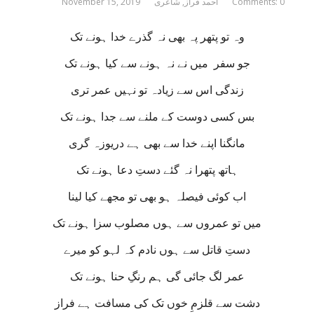
Comments: 0
احمد فراز
,
شاعری
November 15, 2019
وہ تو پتھر پہ بھی نہ گذرے خدا ہونے تک
جو سفر میں نے نہ ہونے سے کیا ہونے تک
زندگی اس سے زیادہ تو نہیں عمر تری
بس کسی دوست کے ملنے سے جدا ہونے تک
مانگنا اپنے خدا سے بھی ہے دریوزہ گری
ہاتھ پتھرا نہ گئے دستِ دعا ہونے تک
اب کوئی فیصلہ ہو بھی تو مجھے کیا لینا
میں تو عمروں سے ہوں مصلوب سزا ہونے تک
دستِ قاتل سے ہوں نادم کہ لہو کو میرے
عمر لگ جائی گی ہم رنگِ حنا ہونے تک
دشت سے قلزمِ خوں تک کی مسافت ہے فراز