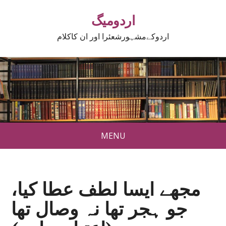
اردومیگ
اردوکےمشہورشعئرا اور ان کاکلام
MENU
مجھے ایسا لطف عطا کیا،
جو ہجر تھا نہ وصال تھا