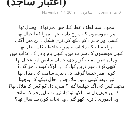
(اعتبار ساجد)
Comments: 0
شاعری
November 17, 2019
مجھے ایسا لطف عطا کیا، جو ہجر تھا نہ وصال تھا
مرے موسموں کے مزاج داں، تجھے میرا کتنا خیال تھا
کسی اور چہرے کو دیکھ کر، تری شکل ذہن میں آگئی
تیرا نام لے کے ملا اسے، میرے حافظے کا یہ حال تھا
کبھی موسموں کے سراب میں، کبھی بام و در کے عذاب میں
وہاں عمر ہم نے گزار دی، جہاں سانس لینا مُحال تھا
کبھی تُو نے غور نہیں کیا، کہ یہ لوگ کیسے اُجڑ گئے؟
کوئی میر جیسا گرفتہ دل، تیرے سامنے کی مثال تھا
تیرے بعد کوئی نہیں ملا، جو یہ حال دیکھ کے پوچھتا
مجھے کس کی آگ جُھلسا گئی؟ میرے دل کو کس کا مَلال تھا؟
کہیں خون ِدل سے لکھا تو تھا، تیرے سال ِہجر کا سانحہ
وہ ادھوری ڈائری کھو گئی، وہ نجانے کون سا سال تھا؟