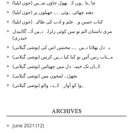
چاہتا ہوں کہ بھول جاؤں تمہیں (جون ایلیا)
دھند چھائی ہوئی ہے جھیلوں پر (جون ایلیا)
کتاب حسن وہ علم و ادب کی طالبہ (جون ایلیا)
مری داستان الم تو سن کوئی زلزلہ نہیں آئے گا(بیدل
حیدری)
یہ دل بھلاتا نہیں ہے محبتیں اس کی (نوشی گیلانی)
مہتاب رتیں آئیں تو کیا کیا نہیں کرتیں (نوشی گیلانی)
کہاں تک خیمۂ دل میں چھپائیں (نوشی گیلانی)
بچھڑتے لمحوں میں (نوشی گیلانی)
ہوا کو آوارہ کہنے والو (نوشی گیلانی)
ARCHIVES
June 2021
(12)