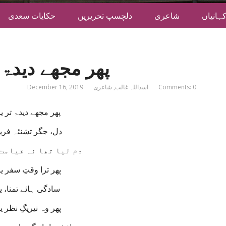
ہانیاں
شاعری
دلچسپ تحریریں
حکایات سعدی
پھر مجھے دیدۃ ت
Comments: 0
اسداللہ غالب
,
شاعری
December 16, 2019
پھر مجھے دیدۃ تر یاد
دل، جگر تشنئہ فریاد
دم لیا تھا نہ قیامت
پھر ترا وقتِ سفر یاد
سادگی ہائے تمنا، ی
پھر وہ نیریگِ نظر یاد