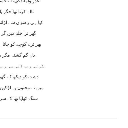
عذرِ واماندگی، اے حسرتِ دل!
نالہ کرتا تھا جگر یاد
کیا ہی رضواں سے لڑائ
گھر ترا خلد میں گر یا
پھر ترے کوچے کو جاتا 
دلِ گم گشتہ مگر یاد
کوئی ویرانی سی ویر
دشت کو دیکھ کے گھر ی
میں نے مجنوں پہ لڑکپن
سنگ اٹھایا تھا کہ سر ی