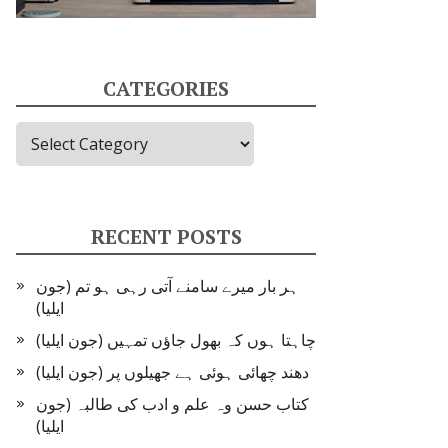
CATEGORIES
Categories
RECENT POSTS
ہر بار میرے سامنے آتی رہی ہو تم (جون
ایلیا)
چاہتا ہوں کہ بھول جاؤں تمہیں (جون ایلیا)
دھند چھائی ہوئی ہے جھیلوں پر (جون ایلیا)
کتاب حسن وہ علم و ادب کی طالبہ (جون
ایلیا)