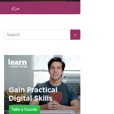
مزاح
ک