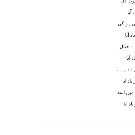
 آیا
ی ہو گی
د آیا
ہے خیال
 آیا
انی ہے
اد آیا
 میں اسد
اد آیا