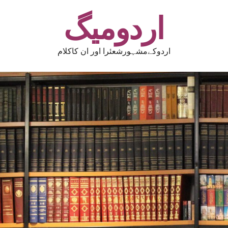
اردومیگ
اردوکےمشہورشعئرا اور ان کاکلام