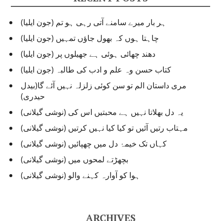
o
r
ہر بار میرے سامنے آتی رہی ہو تم (جون ایلیا)
i
e
چاہتا ہوں کہ بھول جاؤں تمہیں (جون ایلیا)
s
دھند چھائی ہوئی ہے جھیلوں پر (جون ایلیا)
کتاب حسن وہ علم و ادب کی طالبہ (جون ایلیا)
مری داستان الم تو سن کوئی زلزلہ نہیں آئے گا(بیدل
حیدری)
یہ دل بھلاتا نہیں ہے محبتیں اس کی (نوشی گیلانی)
مہتاب رتیں آئیں تو کیا کیا نہیں کرتیں (نوشی گیلانی)
کہاں تک خیمۂ دل میں چھپائیں (نوشی گیلانی)
بچھڑتے لمحوں میں (نوشی گیلانی)
ہوا کو آوارہ کہنے والو (نوشی گیلانی)
ARCHIVES