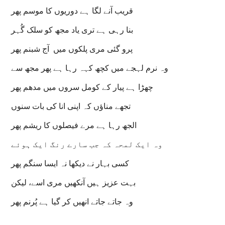
قریب آنے لگا ہے دوریوں کا موسم پھر
بنا رہی ہے تری یاد مجھ کو سلک گُہر
پرو گئی مری پلکوں میں آج شبنم پھر
وہ نرم لہجے میں کچھ کہہ رہا ہے پھر مجھ سے
چھڑا ہے پیار کے کومل سروں میں مدھم پھر
تجھے مناؤں کہ اپنی انا کی بات سنوں
الجھ رہا ہے مرے فیصلوں کا ریشم پھر
وہ ایک لمحہ کہ جب سارے رنگ ایک ہوئے
کسی بہار نے دیکھا نہ ایسا سنگم پھر
بہت عزیز ہیں آنکھیں مری اسے، لیکن
وہ جاتے جاتے انھیں کر گیا ہے پُرنم پھر