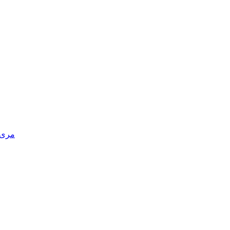
مری د