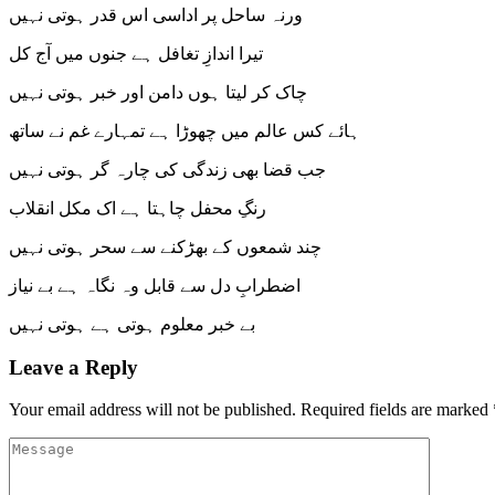
ورنہ ساحل پر اداسی اس قدر ہوتی نہیں
تیرا اندازِ تغافل ہے جنوں میں آج کل
چاک کر لیتا ہوں دامن اور خبر ہوتی نہیں
ہائے کس عالم میں چھوڑا ہے تمہارے غم نے ساتھ
جب قضا بھی زندگی کی چارہ گر ہوتی نہیں
رنگِ محفل چاہتا ہے اک مکل انقلاب
چند شمعوں کے بھڑکنے سے سحر ہوتی نہیں
اضطرابِ دل سے قابل وہ نگاہ ہے بے نیاز
بے خبر معلوم ہوتی ہے ہوتی نہیں
Leave a Reply
Your email address will not be published.
Required fields are marked