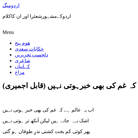
اردومیگ
اردوکےمشہورشعئرا اور ان کاکلام
Menu
ھوم پیج
حکایات سعدی
دلچسپ تحریریں
شاعری
کہانیاں
مزاح
 کہ غم کی بھی خبرہوتی نہیں (قابل اجمیری)
اب یہ عالم ہے کہ غم کی بھی خبر ہوتی نہیں
اشک بہہ جاتے ہیں لیکن آنکھ تر ہوتی نہیں
پھر کوئی کم بخت کشتی نذرِ طوفاں ہو گئی