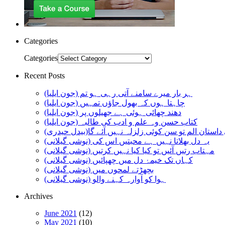
Categories
Categories
Recent Posts
ہر بار میرے سامنے آتی رہی ہو تم (جون ایلیا)
چاہتا ہوں کہ بھول جاؤں تمہیں (جون ایلیا)
دھند چھائی ہوئی ہے جھیلوں پر (جون ایلیا)
کتاب حسن وہ علم و ادب کی طالبہ (جون ایلیا)
استان الم تو سن کوئی زلزلہ نہیں آئے گا(بیدل حیدری)
یہ دل بھلاتا نہیں ہے محبتیں اس کی (نوشی گیلانی)
مہتاب رتیں آئیں تو کیا کیا نہیں کرتیں (نوشی گیلانی)
کہاں تک خیمۂ دل میں چھپائیں (نوشی گیلانی)
بچھڑتے لمحوں میں (نوشی گیلانی)
ہوا کو آوارہ کہنے والو (نوشی گیلانی)
Archives
June 2021
(12)
May 2021
(10)