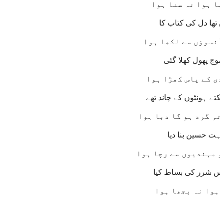
ا ہوا نہ سنا ہوا
تھا دل کی کتاب کا
نسوؤں سے لکھا ہوا
ج پھول کھلا گئی
ی کے پاس کھڑا ہوا
 ہونٹوں کے چاند تھے
ِ گرد ہو گا دبا ہوا
ت حسین بنا دیا
 مہندیوں سے رچا ہوا
س شرر کی بساط کیا
ہوا نہ بجھا ہوا