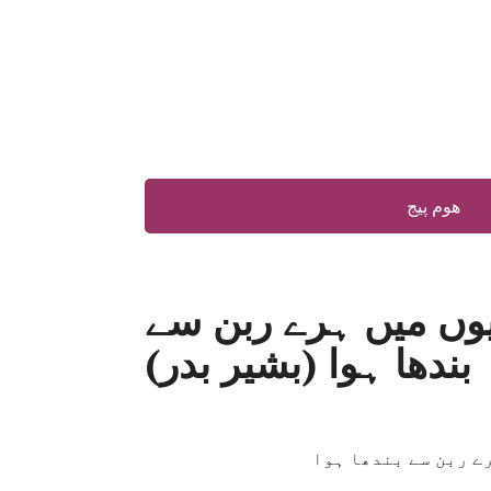
ھوم پیج
یوں میں ہرے ربن سے
بندھا ہوا (بشیر بدر)
ے ربن سے بندھا ہوا