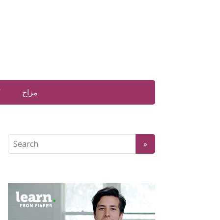
مزاح
ک