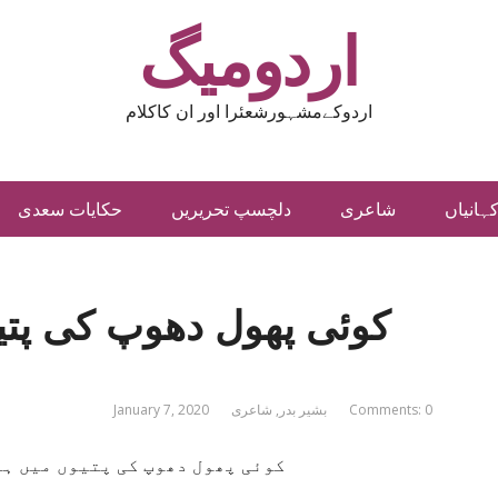
اردومیگ
اردوکےمشہورشعئرا اور ان کاکلام
ہانیاں
شاعری
دلچسپ تحریریں
حکایات سعدی
کوئی پھول دھوپ کی پت
Comments: 0
بشیر بدر
,
شاعری
January 7, 2020
کوئی پھول دھوپ کی پتیوں میں ہر