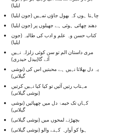
ایلیا)
چاہتا ہوں کہ بھول جاؤں تمہیں (جون ایلیا)
دھند چھائی ہوئی ہے جھیلوں پر (جون ایلیا)
کتاب حسن وہ علم و ادب کی طالبہ (جون
ایلیا)
مری داستان الم تو سن کوئی زلزلہ نہیں
آئے گا(بیدل حیدری)
یہ دل بھلاتا نہیں ہے محبتیں اس کی (نوشی
گیلانی)
مہتاب رتیں آئیں تو کیا کیا نہیں کرتیں
(نوشی گیلانی)
کہاں تک خیمۂ دل میں چھپائیں (نوشی
گیلانی)
بچھڑتے لمحوں میں (نوشی گیلانی)
ہوا کو آوارہ کہنے والو (نوشی گیلانی)