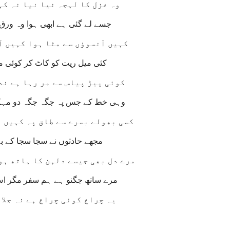
وہ غزل کا لہجہ نیا نیا نہ کہ
جسے لے گئی ہے ابھی ہوا وہ ورق 
کہیں آنسوؤں سے مٹا ہوا کہیں آ
کئی میل ریت کو کاٹ کر کوئی مو
کوئی پیڑ پیاس سے مر رہا ہے ند
وہی خط کے جس پہ جگہ جگہ دو مہکتے
کسی بھولے بسرے سے طاق پہ کہیں تہ
مجھے حادثوں نے سجا سجا کے بہ
مرے دل بھی جیسے دلہن کا ہاتھ ہو
مرے ساتھ جگنو ہے ہم سفر مگر ا
یہ چراغ کوئی چراغ ہے نہ جلا 