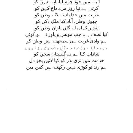
آئینے میں خود چوم لیا، اپنے دہن کو
کرتی ہے نیا روز مرے داغِ کہن کو
غربت میں خدا یاد نہ لائے وطن کو
چھوڑا وطن، آباد کیا ملکِ دکن کو
تقدیر کہاں لے گئی یارانِ وطن کو
کیا لطف ہے، جب مونس و یاور نہ ہو کوئی
ہم وادئ غربت ہی سمجھتے ہیں وطن کو
مرجھائے پڑے تھے گلِ مضمون ہزاروں
شاداب کیا ہم نے گلستانِ سخن کو
خدمت میں تری نذر کو کیا لائیں بجز دل
ہم رند تو کوڑی نہیں رکھتے ہیں کفن میں