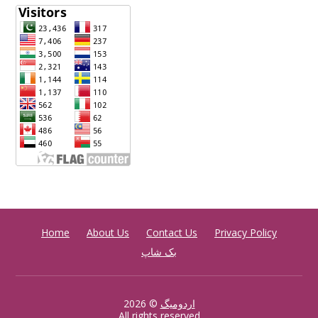
Home
About Us
Contact Us
Privacy Policy
بک شاپ
اردومیگ
© 2026
All rights reserved