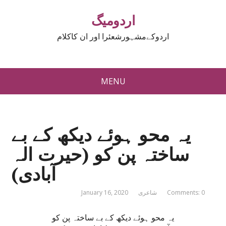
اردومیگ
اردوکےمشہورشعئرا اور ان کاکلام
MENU
یہ محو ہوئے دیکھ کے بے
ساختہ پن کو (حیرت الہ
آبادی)
Comments: 0
شاعری
January 16, 2020
یہ محو ہوئے دیکھ کے بے ساختہ پن کو