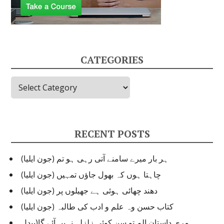
CATEGORIES
Categories
RECENT POSTS
ہر بار میرے سامنے آتی رہی ہو تم (جون ایلیا)
چاہتا ہوں کہ بھول جاؤں تمہیں (جون ایلیا)
دھند چھائی ہوئی ہے جھیلوں پر (جون ایلیا)
کتاب حسن وہ علم و ادب کی طالبہ (جون ایلیا)
مری داستان الم تو سن کوئی زلزلہ نہیں آئے گا(بیدل