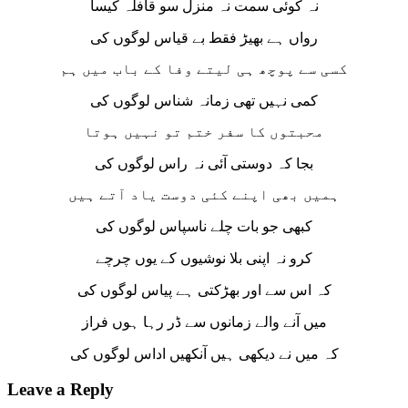
نہ کوئی سمت نہ منزل سو قافلہ کیسا
رواں ہے بھیڑ فقط بے قیاس لوگوں کی
کسی سے پوچھ ہی لیتے وفا کے باب میں ہم
کمی نہیں تھی زمانہ شناس لوگوں کی
محبتوں کا سفر ختم تو نہیں ہوتا
بجا کہ دوستی آئی نہ راس لوگوں کی
ہمیں بھی اپنے کئی دوست یاد آتے ہیں
کبھی جو بات چلے ناسپاس لوگوں کی
کرو نہ اپنی بلا نوشیوں کے یوں چرچے
کہ اس سے اور بھڑکتی ہے پیاس لوگوں کی
میں آنے والے زمانوں سے ڈر رہا ہوں فراز
کہ میں نے دیکھی ہیں آنکھیں اداس لوگوں کی
Leave a Reply