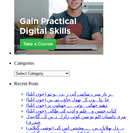
Categories
Categories
Recent Posts
ہر بار میرے سامنے آتی رہی ہو تم (جون ایلیا)
چاہتا ہوں کہ بھول جاؤں تمہیں (جون ایلیا)
دھند چھائی ہوئی ہے جھیلوں پر (جون ایلیا)
کتاب حسن وہ علم و ادب کی طالبہ (جون ایلیا)
مری داستان الم تو سن کوئی زلزلہ نہیں آئے گا(بیدل
حیدری)
یہ دل بھلاتا نہیں ہے محبتیں اس کی (نوشی گیلانی)