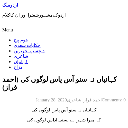
اردومیگ
اردوکےمشہورشعئرا اور ان کاکلام
Menu
ھوم پیج
حکایات سعدی
دلچسپ تحریریں
شاعری
کہانیاں
مزاح
کہانیاں نہ سنو آس پاس لوگوں کی (احمد
فراز)
Comments: 0
احمد فراز
,
شاعری
January 28, 2020
کہانیاں نہ سنو آس پاس لوگوں کی
کہ میرا شہر ہے بستی اداس لوگوں کی