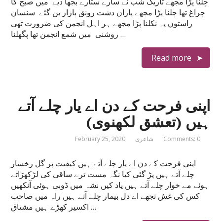
چلنا پڑا مجھے تاریک شب نے سارے ستارے بجھا دیے میں صبح کا
چراغ تھا جلنا پڑا مجھے یاران دشت رونق بازار بن گئے سنسان
راستوں پہ نکلنا پڑا مجھے ہر اہل انجمن کی ضرورت تھی
روشنی میں شمع انجمن تھا پگھلنا …
Read more
اپنی فرحت کے دن اے یار چلے آتے
ہیں (تعشق لکھنوی)
Comments: 0
شاعری
February 25, 2020
اپنی فرحت کے دن اے یار چلے آتے ہیں کیفیت پر گل رخسار
چلے آتے ہیں پڑ گئی کیا نگہ مست ترے ساقی کی لڑکھڑاتے
ہوئے مے خوار چلے آتے ہیں یاد کیں نشہ میں ڈوبی ہوئی آنکھیں
کس کی غش تجھے اے دل بیمار چلے آتے ہیں راہ میں صاحب
اکسیر کھڑے ہیں مشتاق …