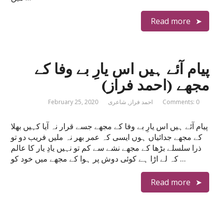
Read more
پیام آئے ہیں اس یارِ بے وفا کے
مجھے (احمد فراز)
Comments: 0
احمد فراز
,
شاعری
February 25, 2020
پیام آئے ہیں اس یارِ بے وفا کے مجھے جسے قرار نہ آیا کہیں بھلا
کے مجھے جدائیاں ہوں ایسی کہ عمر بھر نہ ملیں فریب دو تو
ذرا سلسلے بڑھا کے مجھے نشے سے کم تو نہیں یادِ یار کا عالم
کہ لے اڑا ہے کوئی دوش پر ہوا کے مجھے میں خود کو …
Read more