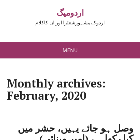
اردومیگ
اردوکےمشہورشعئرا اور ان کاکلام
MENU
Monthly archives:
February, 2020
وصل ہو جائے یہیں، حشر میں
کیا رکھا ہے (امیر مینائی)