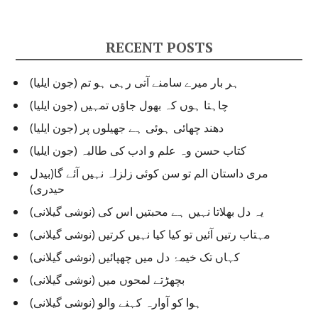
RECENT POSTS
ہر بار میرے سامنے آتی رہی ہو تم (جون ایلیا)
چاہتا ہوں کہ بھول جاؤں تمہیں (جون ایلیا)
دھند چھائی ہوئی ہے جھیلوں پر (جون ایلیا)
کتاب حسن وہ علم و ادب کی طالبہ (جون ایلیا)
مری داستان الم تو سن کوئی زلزلہ نہیں آئے گا(بیدل
حیدری)
یہ دل بھلاتا نہیں ہے محبتیں اس کی (نوشی گیلانی)
مہتاب رتیں آئیں تو کیا کیا نہیں کرتیں (نوشی گیلانی)
کہاں تک خیمۂ دل میں چھپائیں (نوشی گیلانی)
بچھڑتے لمحوں میں (نوشی گیلانی)
ہوا کو آوارہ کہنے والو (نوشی گیلانی)