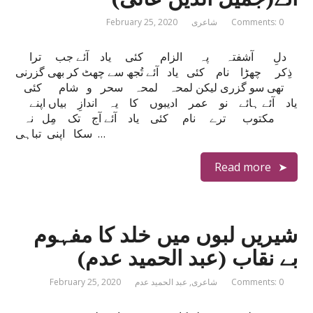
Comments: 0
شاعری
February 25, 2020
ﺩﻝِ ﺍٓﺷﻔﺘﮧ ﭘﮧ ﺍﻟﺰﺍﻡ ﮐﺌﯽ ﯾﺎﺩ ﺍٓﺋﮯ ﺟﺐ ﺗﺮﺍ
ﺫِﮐﺮ ﭼﮭﮍﺍ ﻧﺎﻡ ﮐﺌﯽ ﯾﺎﺩ ﺍٓﺋﮯ ﺗُﺠﮫ ﺳﮯ ﭼﮭﭧ ﮐﺮ ﺑﮭﯽ گزﺭنی
تھی ﺳﻮ گزﺭﯼ ﻟﯿﮑﻦ ﻟﻤﺤﮧ ﻟﻤﺤﮧ ﺳﺤﺮ ﻭ ﺷﺎﻡ ﮐﺌﯽ
ﯾﺎﺩ ﺍٓﺋﮯ ﮨﺎﺋﮯ ﻧﻮ ﻋﻤﺮ ﺍﺩﯾﺒﻮﮞ ﮐﺎ ﯾﮧ ﺍﻧﺪﺍﺯِ ﺑﯿﺎﮞ ﺍﭘﻨﮯ
ﻣﮑﺘﻮﺏ ﺗﺮﮮ ﻧﺎﻡ ﮐﺌﯽ ﯾﺎﺩ ﺍٓﺋﮯ ﺍٓﺝ ﺗﮏ ﻣِﻞ ﻧﮧ
ﺳﮑﺎ ﺍﭘﻨﯽ ﺗﺒﺎﮨﯽ …
Read more
شیریں لبوں میں خلد کا مفہوم
بے نقاب (عبد الحمید عدم)
Comments: 0
شاعری
,
عبد الحمید عدم
February 25, 2020