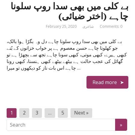
بے کلی میں بھی سدا روپ سلونا
چاہے (اختر ضیائی)
Comments: 0
شاعری
February 25, 2020
بے کلی میں بھی سدا روپ سلونا چاہے دل وہ بگڑا ہوا بالک،
جو کھلونا چاہے حسن معصوم ہے پر خواب خزانوں کے بُنے
کبھی ہیرے، کبھی موتی، کبھی سونا چاہے تجھ سے بچھڑا ہے تو
گھائل کی عجب حالت ہے بیٹھے بیٹھے کبھی ہنسنا، کبھی رونا
چاہے اس بات ناز کو دیکھوں تو میرا …
Read more
Posts
1
2
3
…
5
Next »
navigation