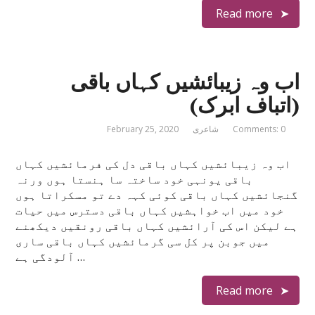
Read more
اب وہ زیبائشیں کہاں باقی
(اتباف ابرک)
Comments: 0
شاعری
February 25, 2020
اب وہ زیبائشیں کہاں باقی دل کی فرمائشیں کہاں
باقی یونہی خود ساختہ سا ہنستا ہوں ورنہ
گنجائشیں کہاں باقی کوئی کہہ دے تو مسکراتا ہوں
خود میں اب خواہشیں کہاں باقی دسترس میں حیات
ہے لیکن اس کی آرائشیں کہاں باقی رونقیں دیکھنے
میں جوبن پر کل سی گرمائشیں کہاں باقی ساری
آلودگی ہے …
Read more