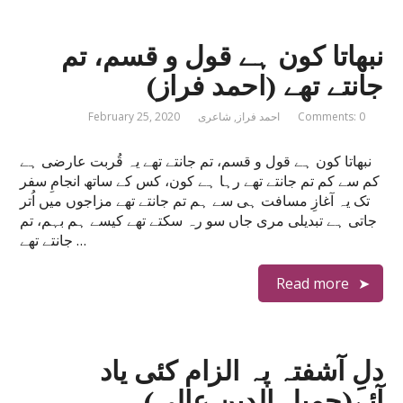
نبھاتا کون ہے قول و قسم، تم
جانتے تھے (احمد فراز)
Comments: 0
احمد فراز
,
شاعری
February 25, 2020
نبھاتا کون ہے قول و قسم، تم جانتے تھے یہ قُربت عارضی ہے
کم سے کم تم جانتے تھے رہا ہے کون، کس کے ساتھ انجامِ سفر
تک یہ آغازِ مسافت ہی سے ہم تم جانتے تھے مزاجوں میں اُتر
جاتی ہے تبدیلی مری جاں سو رہ سکتے تھے کیسے ہم بہم، تم
جانتے تھے …
Read more
ﺩﻝِ ﺍٓﺷﻔﺘﮧ ﭘﮧ ﺍﻟﺰﺍﻡ ﮐﺌﯽ ﯾﺎﺩ
ﺍٓﺋﮯ(جمیل الدین عالی)