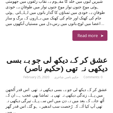
شیریں لبوں میں خلد کا مفہوم بے نقاب زلفوں میں جھومتی
ہوئی موجِ جنوں نواز موجِ جنوں نواز میں طوفانِ بے خودی
طوفانِ بے خودی میں تمناؤں کا گداز باتوں میں لہلہاتی ہوئی
جام کی کھنک اور جام کی کھنک میں بہاروں کے برگ و ساز
اعضا میں لوچ،باتوں میں رس،دل میں مستیاں آنکھوں میں …
Read more
عشق کر کے دیکھ لی جو بے بسی
دیکھی نہ تھی (حکیم ناصر)
Comments: 0
حکیم ناصر
,
شاعری
February 25, 2020
عشق کر کے دیکھ لی جو بے بسی دیکھی نہ تھی اس قدر اُلجھن
میں پہلے زندگی دیکھی نہ تھی یہ تماشا بھی عجب ہے ان کے
اُٹھ جانے کے بعد میں نے دن میں اس سے پہلے تیرگی دیکھی نہ
تھی آپ کیا آئے کہ رُخصت سب اندھیرے ہو گئے اس قدر گھر
میں …