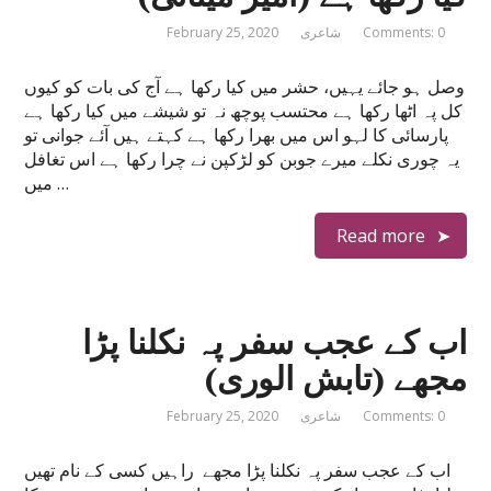
Comments: 0
شاعری
February 25, 2020
وصل ہو جائے یہیں، حشر میں کیا رکھا ہے آج کی بات کو کیوں
کل پہ اٹھا رکھا ہے محتسب پوچھ نہ تو شیشے میں کیا رکھا ہے
پارسائی کا لہو اس میں بھرا رکھا ہے کہتے ہیں آئے جوانی تو
یہ چوری نکلے میرے جوبن کو لڑکپن نے چرا رکھا ہے اس تغافل
میں …
Read more
اب کے عجب سفر پہ نکلنا پڑا
مجھے (تابش الوری)
Comments: 0
شاعری
February 25, 2020
اب کے عجب سفر پہ نکلنا پڑا مجھے راہیں کسی کے نام تھیں