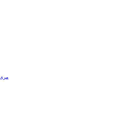
مری د