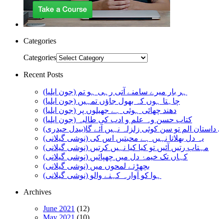
Categories
Categories
Recent Posts
ہر بار میرے سامنے آتی رہی ہو تم (جون ایلیا)
چاہتا ہوں کہ بھول جاؤں تمہیں (جون ایلیا)
دھند چھائی ہوئی ہے جھیلوں پر (جون ایلیا)
کتاب حسن وہ علم و ادب کی طالبہ (جون ایلیا)
استان الم تو سن کوئی زلزلہ نہیں آئے گا(بیدل حیدری)
یہ دل بھلاتا نہیں ہے محبتیں اس کی (نوشی گیلانی)
مہتاب رتیں آئیں تو کیا کیا نہیں کرتیں (نوشی گیلانی)
کہاں تک خیمۂ دل میں چھپائیں (نوشی گیلانی)
بچھڑتے لمحوں میں (نوشی گیلانی)
ہوا کو آوارہ کہنے والو (نوشی گیلانی)
Archives
June 2021
(12)
May 2021
(10)