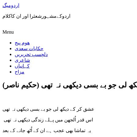
اردومیگ
اردوکےمشہورشعئرا اور ان کاکلام
Menu
ھوم پیج
حکایات سعدی
دلچسپ تحریریں
شاعری
کہانیاں
مزاح
ھ لی جو بے بسی دیکھی نہ تھی (حکیم ناصر)
عشق کر کے دیکھ لی جو بے بسی دیکھی نہ تھی
اس قدر اُلجھن میں پہلے زندگی دیکھی نہ تھی
یہ تماشا بھی عجب ہے ان کے اُٹھ جانے کے بعد