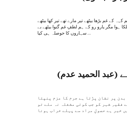
 کہہ کے غم بڑھا بیٹھے تیر مارے تھے تیر کھا بیٹھے
ہلکا ہوا مگر یارو رو کے ہم لطفِ غم گنوا بیٹھے بے
سہاروں کا حوصلہ ہی کیا …
ے (عبد الحمید عدم)
بدن پر نشان پڑتا ہے جرم کا عزم پنپتا
 فقیہِ شہر کو جب کوئی مشغلہ نہ ملے تو