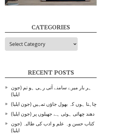
CATEGORIES
Categories
RECENT POSTS
ہر بار میرے سامنے آتی رہی ہو تم (جون
ایلیا)
چاہتا ہوں کہ بھول جاؤں تمہیں (جون ایلیا)
دھند چھائی ہوئی ہے جھیلوں پر (جون ایلیا)
کتاب حسن وہ علم و ادب کی طالبہ (جون
ایلیا)