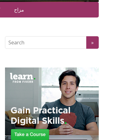
مزاح
ک