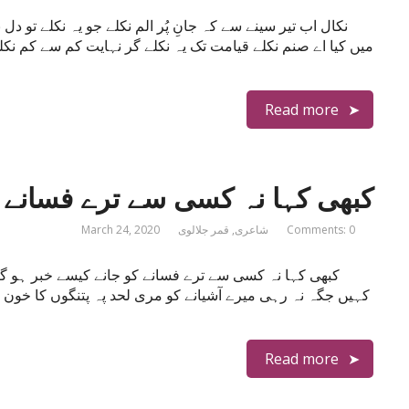
نکال اب تیر سینے سے کہ جانِ پُر الم نکلے جو یہ نکلے تو دل
میں کیا اے صنم نکلے قیامت تک یہ نکلے گر نہایت کم سے کم ن
Read more
کبھی کہا نہ کسی سے ترے فسانے ک
Comments: 0
شاعری
,
قمر جلالوی
March 24, 2020
کبھی کہا نہ کسی سے ترے فسانے کو جانے کیسے خبر ہو گئی 
کہیں جگہ نہ رہی میرے آشیانے کو مری لحد پہ پتنگوں کا خون ہ
Read more