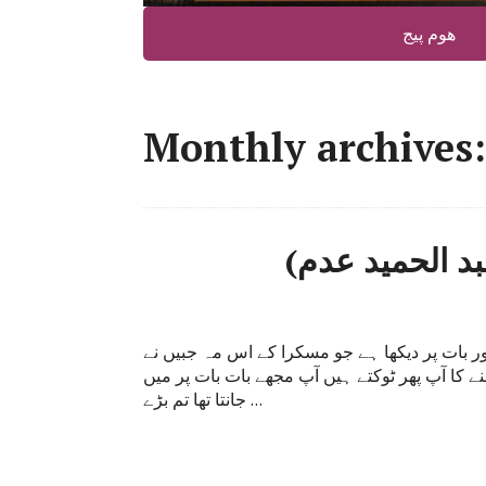
ھوم پیج
Monthly archives:
بد الحمید عدم)
ور بات پر دیکھا ہے جو مسکرا کے اس مہ جبیں نے
ے کا آپ پھر ٹوکتے ہیں آپ مجھے بات بات پر میں
جانتا تھا تم بڑے …