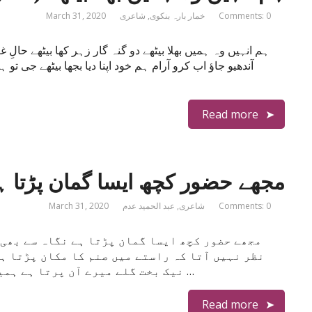
Comments: 0
خمار بارہ بنکوی
,
شاعری
March 31, 2020
ہم انہیں وہ ہمیں بھلا بیٹھے دو گنہ گار زہر کھا بیٹھے حالِ غم
آندھیو جاؤ اب کرو آرام ہم خود اپنا دیا بجھا بیٹھے جی تو 
Read more
مجھے حضور کچھ ایسا گمان پڑتا ہ
Comments: 0
شاعری
,
عبد الحمید عدم
March 31, 2020
مجھے حضور کچھ ایسا گمان پڑتا ہے نگاہ سے بھی 
نظر نہیں آتا کہ راستے میں صنم کا مکان پڑتا ہے
نیک بخت گلے میرے آن پرتا ہے ہمیں خبر ہے حصولِ مراد سے پہلے خراب ہونا …
Read more