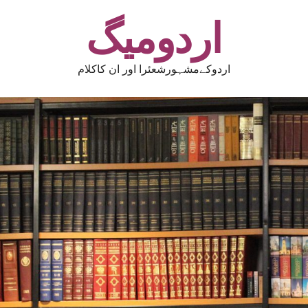
اردومیگ
اردوکےمشہورشعئرا اور ان کاکلام