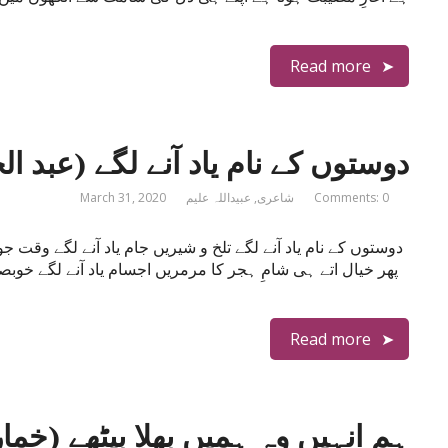
Read more
دوستوں کے نام یاد آنے لگے (عبد ال
Comments: 0
شاعری
,
عبیداللہ علیم
March 31, 2020
دوستوں کے نام یاد آنے لگے تلخ و شیریں جام یاد آنے لگے وقت جو
پھر خیال اتے ہی شامِ ہجر کا مرمریں اجسام یاد آنے لگے خوبصو
Read more
ہم انہیں وہ ہمیں بھلا بیٹھے (خمار