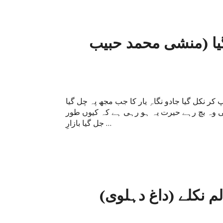
گیا (منشی محمد حبیب
کر نکل گیا جادو نگاہِ یار کا جب مجھ پہ چل گیا
ھی وہ بچ رہے حیرت یہ ہو رہی ہے کہ کیوں طور
جل گیا بازارِ …
لم نکلے (داغ دہلوی)