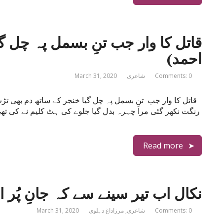
قاتل کا وار جب تنِ بسمل پہ چل 
احمد)
Comments: 0
شاعری
March 31, 2020
قاتل کا وار جب تنِ بسمل پہ چل گیا خنجر کے ساتھ دم بھی تڑپ 
رنگت نکھر گئی مرا چہرہ بدل گیا جلوے کی ہٹ کلیم نے کی ت
Read more
نکال اب تیر سینے سے کہ جانِ پُر ا
Comments: 0
شاعری
,
مرزاداغ دہلوی
March 31, 2020