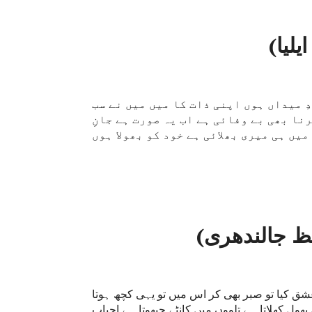
لیا)
ِ میداں ہوں اپنی ذات کا میں میں نے سب
نا بھی بے وفائی ہے اب یہ صورت ہے جانِ
ظ جالندھری)
شق کیا تو صبر بھی کر اس میں تو یہی کچھ ہوتا
ول کھلاتا ہے تلووں میں کانٹے چبھوتا ہے احباب