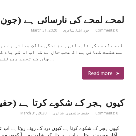
لمحے لمحے کی نارسائی ہے (جون ای
Comments: 0
جون ایلیا
,
شاعری
March 31, 2020
لمحے لمحے کی نارسائی ہے زندگی حالتِ جدائی ہے مرد
سے شکست کھائی ہے اک عجب حال ہے کہ اب اس کو یاد کر
جاں کے تجھے بھولنے میں ہی میری بھلائی ہے خود کو بھولا ہوں …
Read more
کیوں ہجر کے شکوے کرتا ہے (حفی
Comments: 0
حفیظ جالندھری
,
شاعری
March 31, 2020
کیوں ہجر کے شکوے کرتا ہے کیوں درد کے رونے روتا ہے اب ع
ہے آغازِ مصیبت ہوتا ہے اپنے ہی دل کی شامت سے آنکھوں میں پھ