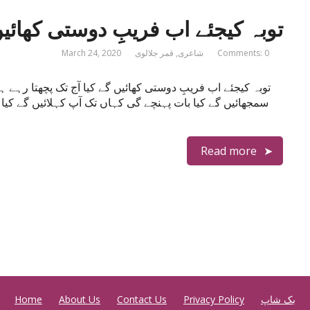
توبہ کیجئے اب فریبِ دوستی کھائیں
Comments: 0
شاعری
,
قمر جلالوی
March 24, 2020
توبہ کیجئے اب فریبِ دوستی کھائیں گے کیا آج تک پچھتا رہے ہ
سمجھائیں گے کیا بات پہنچے گی کہاں تک آپ کہلائیں گے کیا 
Read more
بک شاپ
Privacy Policy
Contact Us
About Us
Home