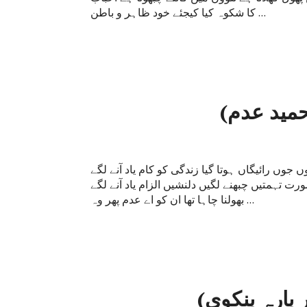
کا شکوہ کیا کیجئے خود ظاہر و باطن …
حمید عدم)
ں جوں رائیگاں ہوتا گیا زندگی کو کام یاد آنے لگے
رت تہمتیں چبھنے لگیں دلنشیں الزام یاد آنے لگے
بھولنا چاہا تھا ان کو اے عدم پھر وہ …
 بارہ بنکوی)