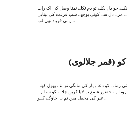
 نکلے جو دل نکلے تو دم نکلے تمنا وصل کی اک رات
کلے مرے دل سے کوئی پوچھے شبِ فرقت کی بیتابی
یہی فریاد تھی لب …
و (قمر جلالوی)
زمانے کو دعا بہار کی مانگی تو اتنے پھول کھلے
وتا ہے حضور شمع نہ لایا کریں جلانے کو سنا ہے
غیر کی محفل میں تم نہ جاؤگے کہو …