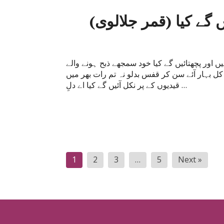
 گے کیا (قمر جلالوی)
یں اور پچھتائیں گے کیا خود سمجھے ذبح ہونے والے
کل بہار آئے سن کر قفس بدلو نہ تم رات بھر میں
قیدیوں کے پر نکل آئیں گے کیا اے دلِ …
Posts
1
2
3
…
5
Next »
navigation