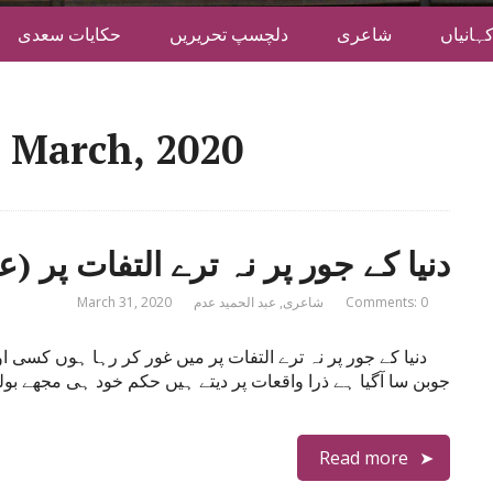
ہانیاں
شاعری
دلچسپ تحریریں
حکایات سعدی
 March, 2020
دنیا کے جور پر نہ ترے التفات پر (ع
Comments: 0
شاعری
,
عبد الحمید عدم
March 31, 2020
دنیا کے جور پر نہ ترے التفات پر میں غور کر رہا ہوں کسی ا
جوبن سا آگیا ہے ذرا واقعات پر دیتے ہیں حکم خود ہی مجھے بولن
Read more