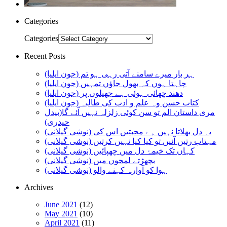
Categories
Categories
Recent Posts
ہر بار میرے سامنے آتی رہی ہو تم (جون ایلیا)
چاہتا ہوں کہ بھول جاؤں تمہیں (جون ایلیا)
دھند چھائی ہوئی ہے جھیلوں پر (جون ایلیا)
کتاب حسن وہ علم و ادب کی طالبہ (جون ایلیا)
مری داستان الم تو سن کوئی زلزلہ نہیں آئے گا(بیدل
حیدری)
یہ دل بھلاتا نہیں ہے محبتیں اس کی (نوشی گیلانی)
مہتاب رتیں آئیں تو کیا کیا نہیں کرتیں (نوشی گیلانی)
کہاں تک خیمۂ دل میں چھپائیں (نوشی گیلانی)
بچھڑتے لمحوں میں (نوشی گیلانی)
ہوا کو آوارہ کہنے والو (نوشی گیلانی)
Archives
June 2021
(12)
May 2021
(10)
April 2021
(11)