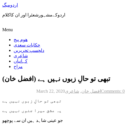
اردومیگ
اردوکےمشہورشعئرا اور ان کاکلام
Menu
ھوم پیج
حکایات سعدی
دلچسپ تحریریں
شاعری
کہانیاں
مزاح
تبھی تو حالِ زبوں نہیں ہے (افضل خان)
Comments: 0
افضل خان
,
شاعری
March 22, 2020
تبھی تو حالِ زبوں نہیں ہے
یہ عشق میرا جنوں نہیں ہے
جو عینی شاہد ہیں ان سے پوچھو