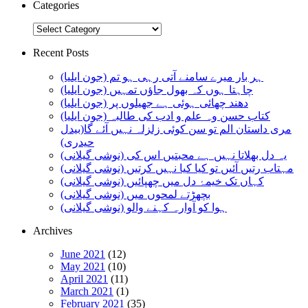
Categories
Categories
Recent Posts
ہر بار میرے سامنے آتی رہی ہو تم (جون ایلیا)
چاہتا ہوں کہ بھول جاؤں تمہیں (جون ایلیا)
دھند چھائی ہوئی ہے جھیلوں پر (جون ایلیا)
کتاب حسن وہ علم و ادب کی طالبہ (جون ایلیا)
مری داستان الم تو سن کوئی زلزلہ نہیں آئے گا(بیدل
حیدری)
یہ دل بھلاتا نہیں ہے محبتیں اس کی (نوشی گیلانی)
مہتاب رتیں آئیں تو کیا کیا نہیں کرتیں (نوشی گیلانی)
کہاں تک خیمۂ دل میں چھپائیں (نوشی گیلانی)
بچھڑتے لمحوں میں (نوشی گیلانی)
ہوا کو آوارہ کہنے والو (نوشی گیلانی)
Archives
June 2021
(12)
May 2021
(10)
April 2021
(11)
March 2021
(1)
February 2021
(35)