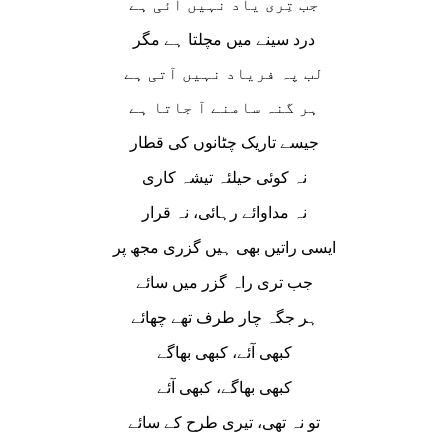
جب تِری یاد نہیں آئی ہے
درد سینے میں مچلتا ہے مگر
لب پہ فریاد نہیں آتی ہے
ہر گنہ سامنے آ جاتا ہے
جیسے تاریک چٹانوں کی قطار
نہ کوئی حیلئہ تیشہ کاری
نہ مداوائے رہائی، نہ قرار
ایسی راتیں بھی ہیں گزری مجھ پر
جب تری راہ گزر میں سائے
ہر جگہ چار طرف تھے چھائے
کبھی آئے، کبھی بھاگے
کبھی بھاگے، کبھی آئے
تو نہ تھی، تیری طرح کے سائے