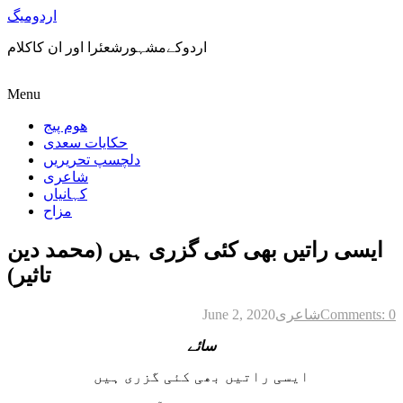
اردومیگ
اردوکےمشہورشعئرا اور ان کاکلام
Menu
ھوم پیج
حکایات سعدی
دلچسپ تحریریں
شاعری
کہانیاں
مزاح
ایسی راتیں بھی کئی گزری ہیں (محمد دین
تاثیر)
Comments: 0
شاعری
June 2, 2020
سائے
ایسی راتیں بھی کئی گزری ہیں