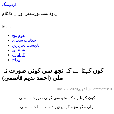
اردومیگ
اردوکےمشہورشعئرا اور ان کاکلام
Menu
ھوم پیج
حکایات سعدی
دلچسپ تحریریں
شاعری
کہانیاں
مزاح
کون کہتا ہے کہ تجھ سی کوئی صورت نہ
ملی (احمد ندیم قاسمی)
Comments: 0
شاعری
June 25, 2020
کون کہتا ہے کہ تجھ سی کوئی صورت نہ ملی
ہاں مگر مجھ کو تیری یاد سے مہلت نہ ملی