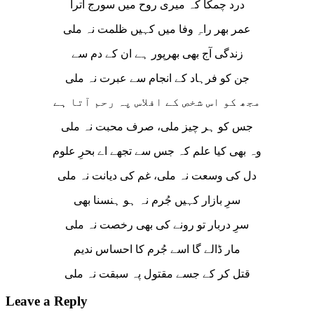
درد چمکا کہ میری روح میں سورج اترا
عمر بھر راہِ وفا میں کہیں ظلمت نہ ملی
زندگی آج بھی بھرپور ہے ان کے دم سے
جن کو فرہاد کے انجام سے عبرت نہ ملی
مجھ کو اس شخص کے افلاس پہ رحم آتا ہے
جس کو ہر چیز ملی، صرف محبت نہ ملی
وہ بھی کیا علم کہ جس سے تجھے اے بحرِ علوم
دل کی وسعت نہ ملی، غم کی دیانت نہ ملی
سرِ بازار کہیں جُرم نہ ہو ہنسنا بھی
سرِ دربار تو رونے کی بھی رخصت نہ ملی
مار ڈالے گا اسے جُرم کا احساس ندیم
قتل کر کے جسے مقتول پہ سبقت نہ ملی
Leave a Reply