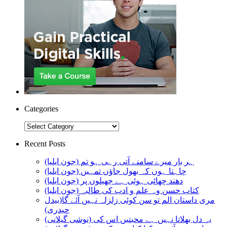
Categories
Categories
Recent Posts
ہر بار میرے سامنے آتی رہی ہو تم (جون ایلیا)
چاہتا ہوں کہ بھول جاؤں تمہیں (جون ایلیا)
دھند چھائی ہوئی ہے جھیلوں پر (جون ایلیا)
کتاب حسن وہ علم و ادب کی طالبہ (جون ایلیا)
مری داستان الم تو سن کوئی زلزلہ نہیں آئے گا(بیدل
حیدری)
یہ دل بھلاتا نہیں ہے محبتیں اس کی (نوشی گیلانی)