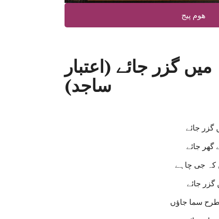
ھوم پیج
ں گزر جائے (اعتبار
ساجد)
گزر جائے
 گھر جائے
کہ جی چاہے
گزر جائے
طرح سما جاؤں