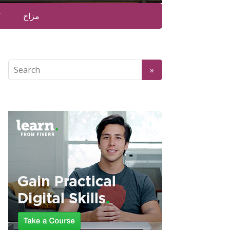
مزاح
ک