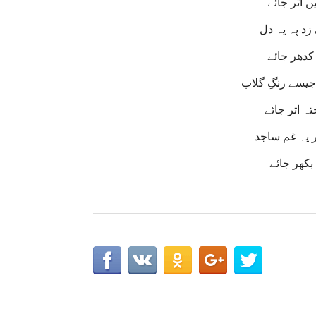
 اتر جائے
زد پہ یہ دل
 کدھر جائے
یسے رنگِ گلاب
 اتر جائے
 یہ غم ساجد
بکھر جائے