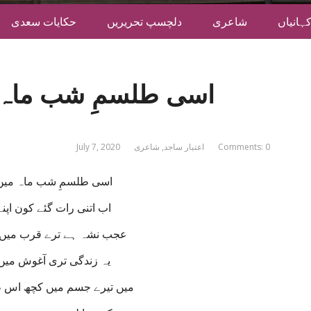
ہانیاں
شاعری
دلچسپ تحریریں
حکایات سعدی
اسی طلسمِ شب ماہ می
Comments: 0
اعتبار ساجد
,
شاعری
July 7, 2020
اسی طلسمِ شب ماہ میں 
اب اتنی رات گئے کون اپنے
عجب نشہ ہے ترے قرب میں 
یہ زندگی تری آغوش میں 
میں تیرے جسم میں کچھ اس 