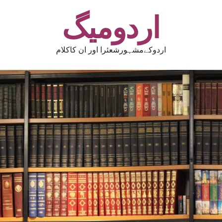
اردومیگ
اردوکےمشہورشعئرا اور ان کاکلام