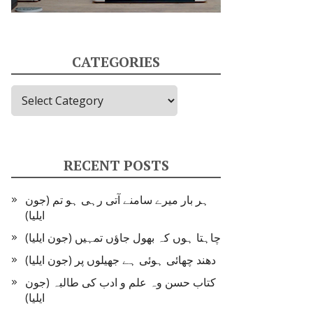
CATEGORIES
Categories
RECENT POSTS
ہر بار میرے سامنے آتی رہی ہو تم (جون
ایلیا)
چاہتا ہوں کہ بھول جاؤں تمہیں (جون ایلیا)
دھند چھائی ہوئی ہے جھیلوں پر (جون ایلیا)
کتاب حسن وہ علم و ادب کی طالبہ (جون
ایلیا)