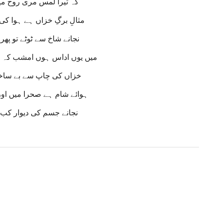
کہ تیرا لمس مری روح میں
مثالِ برگِ خزاں ہے ہوا کی 
نجانے شاخ سے ٹوٹے تو پھر
میں یوں اداس ہوں امشب کہ ج
خزاں کی چاپ سے بے ساختہ
ہوائے شام ہے صحرا میں اور
نجانے جسم کی دیوار کب 