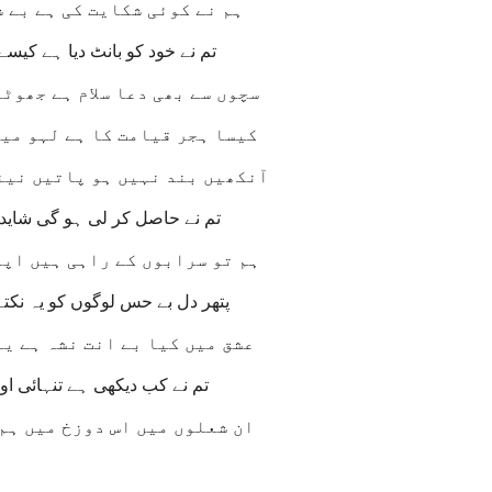
ہم نے کوئی شکایت کی ہے بے 
تم نے خود کو بانٹ دیا ہے کیسے
سچوں سے بھی دعا سلام ہے جھوٹو
کیسا ہجر قیامت کا ہے لہو می
آنکھیں بند نہیں ہو پاتیں نین
تم نے حاصل کر لی ہو گی شاید 
ہم تو سرابوں کے راہی ہیں اپن
پتھر دل بے حس لوگوں کو یہ نکت
عشق میں کیا بے انت نشہ ہے ی
تم نے کب دیکھی ہے تنہائی او
ان شعلوں میں اس دوزخ میں ہم