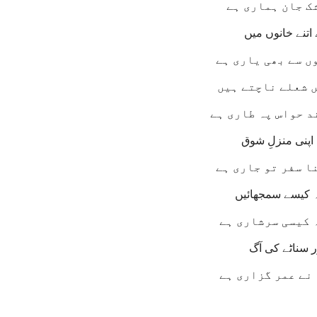
شک جان ہماری ہے
 اتنے خانوں میں
ں سے بھی یاری ہے
ں شعلے ناچتے ہیں
د حواس پہ طاری ہے
اپنی منزلِ شوق
ا سفر تو جاری ہے
ہ کیسے سمجھائیں
ہ کیسی سرشاری ہے
ر سناٹے کی آگ
 نے عمر گزاری ہے