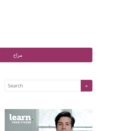
مزاح
ک