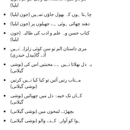
ایلیا)
چاہتا ہوں کہ بھول جاؤں تمہیں (جون ایلیا)
دھند چھائی ہوئی ہے جھیلوں پر (جون ایلیا)
کتاب حسن وہ علم و ادب کی طالبہ (جون
ایلیا)
مری داستان الم تو سن کوئی زلزلہ نہیں
آئے گا(بیدل حیدری)
یہ دل بھلاتا نہیں ہے محبتیں اس کی (نوشی
گیلانی)
مہتاب رتیں آئیں تو کیا کیا نہیں کرتیں
(نوشی گیلانی)
کہاں تک خیمۂ دل میں چھپائیں (نوشی
گیلانی)
بچھڑتے لمحوں میں (نوشی گیلانی)
ہوا کو آوارہ کہنے والو (نوشی گیلانی)