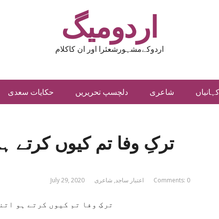
اردومیگ
اردوکےمشہورشعئرا اور ان کاکلام
ہانیاں
شاعری
دلچسپ تحریریں
حکایات سعدی
ترکِ وفا تم کیوں کرتے ہو
Comments: 0
اعتبار ساجد
,
شاعری
July 29, 2020
ترکِ وفا تم کیوں کرتے ہو اتن