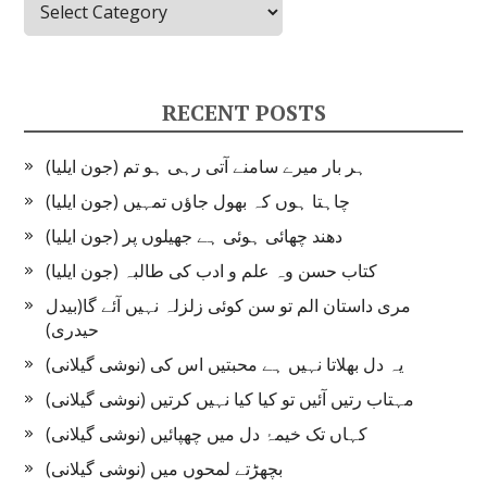
RECENT POSTS
ہر بار میرے سامنے آتی رہی ہو تم (جون ایلیا)
چاہتا ہوں کہ بھول جاؤں تمہیں (جون ایلیا)
دھند چھائی ہوئی ہے جھیلوں پر (جون ایلیا)
کتاب حسن وہ علم و ادب کی طالبہ (جون ایلیا)
مری داستان الم تو سن کوئی زلزلہ نہیں آئے گا(بیدل
حیدری)
یہ دل بھلاتا نہیں ہے محبتیں اس کی (نوشی گیلانی)
مہتاب رتیں آئیں تو کیا کیا نہیں کرتیں (نوشی گیلانی)
کہاں تک خیمۂ دل میں چھپائیں (نوشی گیلانی)
بچھڑتے لمحوں میں (نوشی گیلانی)