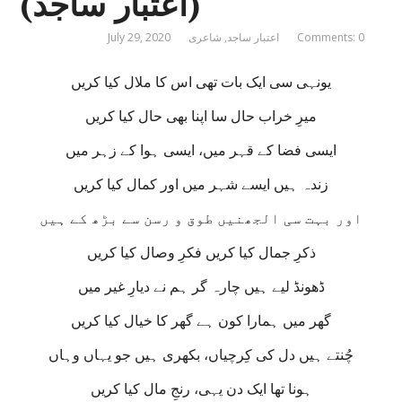
(اعتبار ساجد)
Comments: 0
اعتبار ساجد
,
شاعری
July 29, 2020
یونہی سی ایک بات تھی اس کا ملال کیا کریں
میرِ خراب حال سا اپنا بھی حال کیا کریں
ایسی فضا کے قہر میں، ایسی ہوا کے زہر میں
زندہ ہیں ایسے شہر میں اور کمال کیا کریں
اور بہت سی الجھنیں طوق و رسن سے بڑھ کے ہیں
ذکرِ جمال کیا کریں فکرِ وصال کیا کریں
ڈھونڈ لیے ہیں چارہ گر ہم نے دیارِ غیر میں
گھر میں ہمارا کون ہے گھر کا خیال کیا کریں
چُنتے ہیں دل کی کِرچیاں، بکھری ہیں جو یہاں وہاں
ہونا تھا ایک دن یہی، رنجِ مال کیا کریں