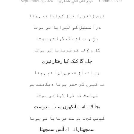
Comments: 0
حیدر علی آتش
,
شاعری
September 3, 2020
تری زلفوں نے بل کھایا تو ہوتا
ذرا سنبل کو لہرایا تو ہوتا
رخِ بے داغ دکھلایا تو ہوتا
گل و لالہ کو شرمایا تو ہوتا
چلے گا کبک کیا رفتار تیری
یہ انداز قدم پایا تو ہوتا
نہ کیوں کر حشر ہوتا دیکھتے ہو
قیامت قد ترا لایا تو ہوتا
بجا لاتے اسے آنکھوں سے ا ے دوست
کبھی کچھ ہم سے فرمایا تو ہوتا
سمجھتا یا نہ اے آتش سمجھتا