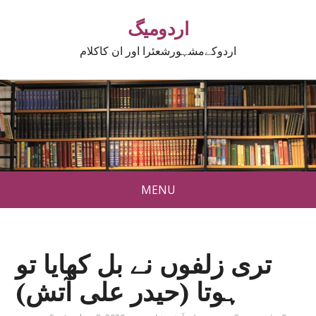
اردومیگ
اردوکےمشہورشعئرا اور ان کاکلام
MENU
تری زلفوں نے بل کھایا تو
ہوتا (حیدر علی آتش)