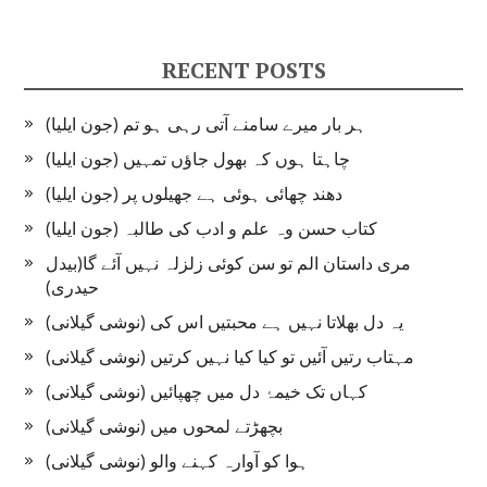
RECENT POSTS
ہر بار میرے سامنے آتی رہی ہو تم (جون ایلیا)
چاہتا ہوں کہ بھول جاؤں تمہیں (جون ایلیا)
دھند چھائی ہوئی ہے جھیلوں پر (جون ایلیا)
کتاب حسن وہ علم و ادب کی طالبہ (جون ایلیا)
مری داستان الم تو سن کوئی زلزلہ نہیں آئے گا(بیدل
حیدری)
یہ دل بھلاتا نہیں ہے محبتیں اس کی (نوشی گیلانی)
مہتاب رتیں آئیں تو کیا کیا نہیں کرتیں (نوشی گیلانی)
کہاں تک خیمۂ دل میں چھپائیں (نوشی گیلانی)
بچھڑتے لمحوں میں (نوشی گیلانی)
ہوا کو آوارہ کہنے والو (نوشی گیلانی)