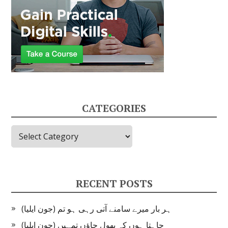
CATEGORIES
Categories
RECENT POSTS
ہر بار میرے سامنے آتی رہی ہو تم (جون ایلیا)
چاہتا ہوں کہ بھول جاؤں تمہیں (جون ایلیا)