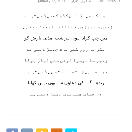
Comments: 0
شاعری
,
گلزار
January 13, 2021
ہوا کے سینگ نہ پکڑو کھدیڑ دیتی ہے
زمیں سے پیڑوں کے ٹانکے ادھیڑ دیتی ہے
میں چپ کراتا ہوں ہر شب امڈتی بارش کو
مگر یہ روز گئی بات چھیڑ دیتی ہے
زمیں سا دوسرا کوئی سخی کہاں ہوگا
ذرا سا بیج اٹھا لے تو پیڑ دیتی ہے
رندھے گلے کی دعاؤں سے بھی نہیں کھلتا
در حیات جسے موت بھیڑ دیتی ہے