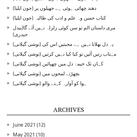
دھند چھائی ہوئی ہے جھیلوں پر (جون ایلیا)
کتاب حسن وہ علم و ادب کی طالبہ (جون ایلیا)
مری داستان الم تو سن کوئی زلزلہ نہیں آئے گا(بیدل
حیدری)
یہ دل بھلاتا نہیں ہے محبتیں اس کی (نوشی گیلانی)
مہتاب رتیں آئیں تو کیا کیا نہیں کرتیں (نوشی گیلانی)
کہاں تک خیمۂ دل میں چھپائیں (نوشی گیلانی)
بچھڑتے لمحوں میں (نوشی گیلانی)
ہوا کو آوارہ کہنے والو (نوشی گیلانی)
ARCHIVES
June 2021
(12)
May 2021
(10)