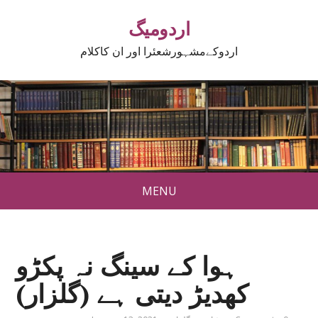
اردومیگ
اردوکےمشہورشعئرا اور ان کاکلام
MENU
ہوا کے سینگ نہ پکڑو
کھدیڑ دیتی ہے (گلزار)