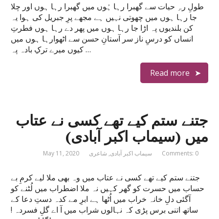
طولِ رہِ حیات سے گھبرا رہا ہُوں میں گھبرا رہا ہوں اور چلا
جا رہا ہوں میں چھوتی نہیں ہے مجھے پرِ جبریل کی ہوا یہ
کن بلندیوں پہ اڑا جا رہا ہوں میں پھر دے رہا ہوں فطرتِ
انساں کو درسِ ناز سر آستانِ حسن سے اٹھوارہا ہوں میں
کیوں میرے ترکِ بادہ پہ …
Read more
جتنے ستم کیے تھے کسی نے عتاب
میں (سیماب اکبر آبادی)
Comments: 0
سیماب اکبر آبادی
,
شاعری
May 11, 2020
جتنے ستم کیے تھے کسی نے عتاب میں وہ بھی ملا لیے کرمِ بے
حساب میں حسرت کو گھر کہیں نہ ملا اضطراب میں لُٹنے کو
آگئی دلِ خانہ خراب میں اُٹھا ہے ابرِ مے کدہ دستِ دعا کے
ساتھ اتنی برس پڑی کہ نہالوں شراب میں آ اے گلِ فسردہ !