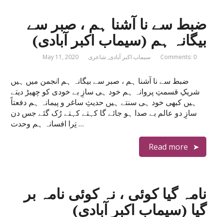
ضبط سے نا آشنا ہم ، صبر سے
بیگانہ ہم (سیماب اکبر آبادی)
Comments: 0
سیماب اکبر آبادی
,
شاعری
May 11, 2020
ضبط سے نا آشنا ہم ، صبر سے بیگانہ ہم انجمن میں ہیں
شریکِ قسمتِ پروانہ ہم خود ہی سازِ بے خودی کو چھیڑ دیتے
ہیں کبھی خود ہی سنتے ہیں حدیثِ ساغر و پیمانہ ہم دفعتاً
سازِ دو عالم بے صدا ہو جائے گا کہتے کہتے رُک گئے جس دن
تِرا افسانہ ہم وحدت …
Read more
نامہ گیا کوئی ، نہ کوئی نامہ بر
گیا (سیماب اکبر آبادی)