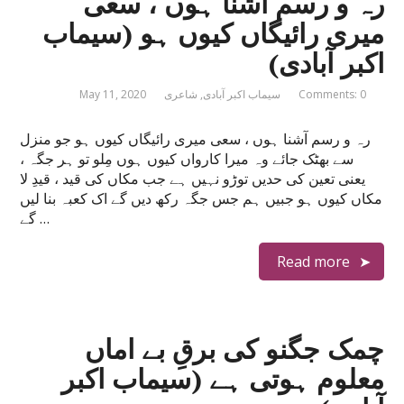
رہ و رسم آشنا ہوں ، سعی
میری رائیگاں کیوں ہو (سیماب
اکبر آبادی)
Comments: 0
سیماب اکبر آبادی
,
شاعری
May 11, 2020
رہ و رسم آشنا ہوں ، سعی میری رائیگاں کیوں ہو جو منزل
سے بھٹک جائے وہ میرا کارواں کیوں ہوں مِلو تو ہر جگہ ،
یعنی تعین کی حدیں توڑو نہیں ہے جب مکاں کی قید ، قیدِ لا
مکاں کیوں ہو جبیں ہم جس جگہ رکھ دیں گے اک کعبہ بنا لیں
گے …
Read more
چمک جگنو کی برقِ بے اماں
معلوم ہوتی ہے (سیماب اکبر