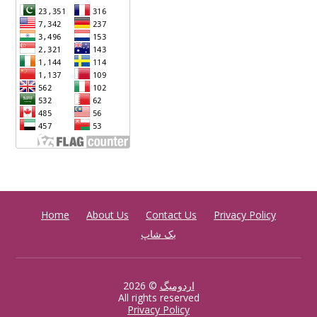
Home
About Us
Contact Us
Privacy Policy
بک شاپ
اردومیگ
© 2026
All rights reserved
Privacy Policy