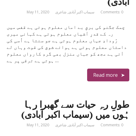
آبادی)
Comments: 0
سیماب اکبر آبادی
,
شاعری
May 11, 2020
چمک جگنو کی برقِ بے اماں معلوم ہوتی ہے قفس میں
رہ کے قدرِ آشیاں معلوم ہوتی ہے کہانی میری
رُودادِ جہاں معلوم ہوتی ہے جو سنتا ہے اُسی کی
داستاں معلوم ہوتی ہے ہوائے شوق کی قوت وہاں لے
آئی ہے مجھ کو جہاں منزل بھی گردِ کارواں معلوم
ہوتی ہے ترقی پر ہے …
Read more
طولِ رہِ حیات سے گھبرا رہا
ہُوں میں (سیماب اکبر آبادی)
Comments: 0
سیماب اکبر آبادی
,
شاعری
May 11, 2020