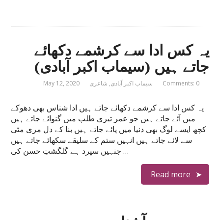
یہ کس ادا سے کرشمے دکھائے
جاتے ہیں (سیماب اکبر آبادی)
Comments: 0
سیماب اکبر آبادی
,
شاعری
May 12, 2020
یہ کس ادا سے کرشمے دکھائے جاتے ہیں ادا شناس بھی دھوکے
میں آئے جاتے ہیں جو عمر تیری طلب میں گنوائے جاتے ہیں
کچھ ایسے لوگ بھی دنیا میں پائے جاتے ہیں بنا کے دل مری مٹی
سے لائے جاتے ہیں انہیں ستم کے سلیقے سکھائے جاتے ہیں
جنہیں سپرد ہے گلگشتِ حسن کی …
Read more