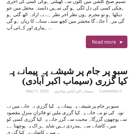
نسیمِ صبح گلشن میں گلوں سے کھیلتی ہوگی کسی کی آخری
ہچکی کسی کی دل لگی ہو گی تمہیں دانستہ محفل میں جو
دیکھا ہو تو مجرم ہوں نظر آخر نظر ہے بے ارادہ اٹھ گئی ہو
گی مزہ آ جائے گا محشر میں کچھ سننے سنانے کا زباں ہو گی
ہماری اور کہانی آپ …
Read more
سبو پر جام پر شیشے پہ پیمانے پہ
کیا گزری (سیماب اکبر آبادی)
Comments: 0
سیماب اکبر آبادی
,
شاعری
May 11, 2020
سبو پر جام پر شیشے پہ پیمانے پہ کیا گزری نہ جانے میں نے
توبہ کی تو مے خانے پہ کیا گزری ملیں تو فائزانِ منزلِ مقصود
سے پوچھوں گزرگاہِ محبت سے گزر جانے پہ کیا گزری کسی کو
میرے کاشانے سے ہمدردی نہیں شاید ہر اک یہ پوچھتا ہے
میرے کاشانے پہ کیا گزری …