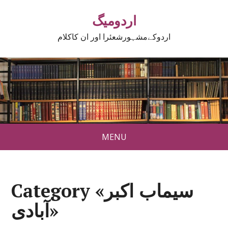
اردومیگ
اردوکےمشہورشعئرا اور ان کاکلام
MENU
Category «سیماب اکبر
آبادی»