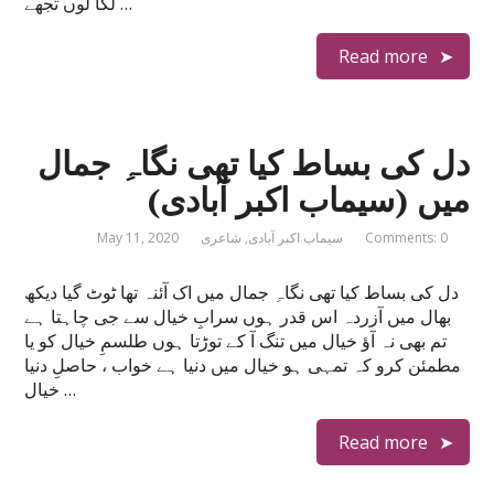
لگا لوں تجھے …
Read more
دل کی بساط کیا تھی نگاہِ جمال
میں (سیماب اکبر آبادی)
Comments: 0
سیماب اکبر آبادی
,
شاعری
May 11, 2020
دل کی بساط کیا تھی نگاہِ جمال میں اک آئنہ تھا ٹوٹ گیا دیکھ
بھال میں آزردہ اس قدر ہوں سرابِ خیال سے جی چاہتا ہے
تم بھی نہ آؤ خیال میں تنگ آ کے توڑتا ہوں طلسمِ خیال کو یا
مطمئن کرو کہ تمہی ہو خیال میں دنیا ہے خواب ، حاصلِ دنیا
خیال …
Read more