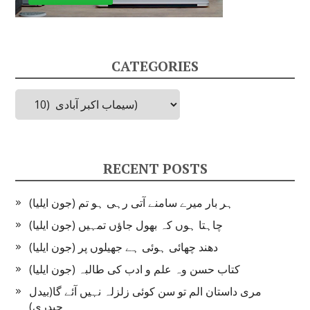
CATEGORIES
Categories
RECENT POSTS
ہر بار میرے سامنے آتی رہی ہو تم (جون ایلیا)
چاہتا ہوں کہ بھول جاؤں تمہیں (جون ایلیا)
دھند چھائی ہوئی ہے جھیلوں پر (جون ایلیا)
کتاب حسن وہ علم و ادب کی طالبہ (جون ایلیا)
مری داستان الم تو سن کوئی زلزلہ نہیں آئے گا(بیدل
حیدری)