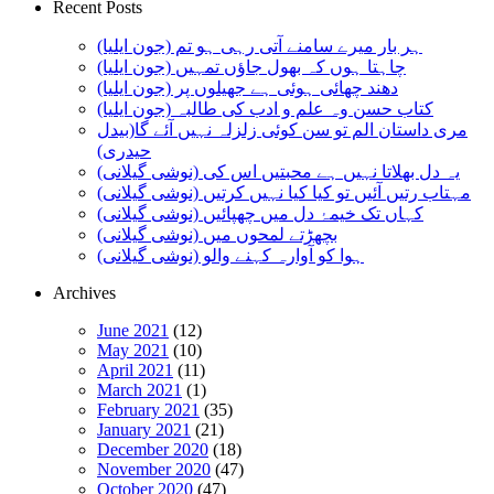
Recent Posts
ہر بار میرے سامنے آتی رہی ہو تم (جون ایلیا)
چاہتا ہوں کہ بھول جاؤں تمہیں (جون ایلیا)
دھند چھائی ہوئی ہے جھیلوں پر (جون ایلیا)
کتاب حسن وہ علم و ادب کی طالبہ (جون ایلیا)
مری داستان الم تو سن کوئی زلزلہ نہیں آئے گا(بیدل
حیدری)
یہ دل بھلاتا نہیں ہے محبتیں اس کی (نوشی گیلانی)
مہتاب رتیں آئیں تو کیا کیا نہیں کرتیں (نوشی گیلانی)
کہاں تک خیمۂ دل میں چھپائیں (نوشی گیلانی)
بچھڑتے لمحوں میں (نوشی گیلانی)
ہوا کو آوارہ کہنے والو (نوشی گیلانی)
Archives
June 2021
(12)
May 2021
(10)
April 2021
(11)
March 2021
(1)
February 2021
(35)
January 2021
(21)
December 2020
(18)
November 2020
(47)
October 2020
(47)