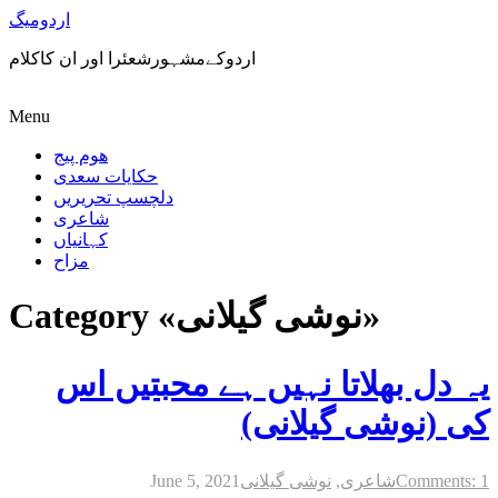
اردومیگ
اردوکےمشہورشعئرا اور ان کاکلام
Menu
ھوم پیج
حکایات سعدی
دلچسپ تحریریں
شاعری
کہانیاں
مزاح
Category «نوشی گیلانی»
یہ دل بھلاتا نہیں ہے محبتیں اس
کی (نوشی گیلانی)
Comments: 1
شاعری
,
نوشی گیلانی
June 5, 2021