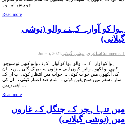
جو پیش آئیں وہ …
Read more
ہوا کو آوارہ کہنے والو (نوشی
گیلانی)
Comments: 1
شاعری
,
نوشی گیلانی
June 5, 2021
ہوا کو آوارہ کہنے والو ہوا کو آوارہ کہنے والو کبھی تو سوچو،
کبھی تو لکھو ہوائیں کیوں اپنی منزلوں سے بھٹک گئی ہیں نہ ان
کی آنکھوں میں خواب کوئی نہ خواب میں انتظار کوئی اب ان کے
سارے سفر میں صبح یقین کوئی نہ شام صد اعتبار کوئی نہ ان کی
اپنی زمین …
Read more
میں تنہا ہجر کے جنگل کے غاروں
میں (نوشی گیلانی)