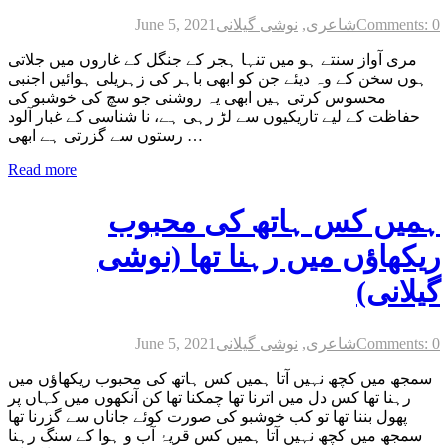
Comments: 0
شاعری
,
نوشی گیلانی
June 5, 2021
مری آواز سنتے ہو میں تنہا ہجر کے جنگل کے غاروں میں جلاتی
ہوں سخن کے وہ دیئے جن کو ابھی باہر کی زہریلی ہوائیں اجنبی
محسوس کرتی ہیں ابھی یہ روشنی جو سچ کی خوشبو کی
حفاظت کے لیے تاریکیوں سے لڑ رہی ہے، نا شناسی کے غبار آلود
رستوں سے گزرتی ہے ابھی …
Read more
ہمیں کس ہاتھ کی محبوب
ریکھاؤں میں رہنا تھا (نوشی
گیلانی)
Comments: 0
شاعری
,
نوشی گیلانی
June 5, 2021
سمجھ میں کچھ نہیں آتا ہمیں کس ہاتھ کی محبوب ریکھاؤں میں
رہنا تھا کس دل میں اترنا تھا چمکنا تھا کن آنکھوں میں کہاں پر
پھول بننا تھا تو کب خوشبو کی صورت کوئے جاناں سے گزرنا تھا
سمجھ میں کچھ نہیں آتا ہمیں کس قریۂ آب و ہوا کے سنگ رہنا