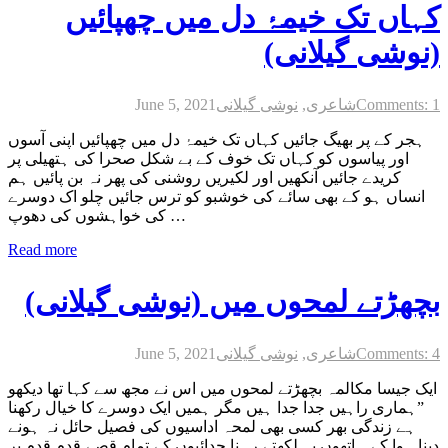
کہاں تک خیمۂ دل میں چھپائیں
(نوشی گیلانی)
Comments: 1
شاعری
,
نوشی گیلانی
June 5, 2021
ہجر کے پر بھیگ جائیں کہاں تک خیمۂ دل میں چھپائیں اپنی آسوں
اور پیاسوں کو کہاں تک خوف کے بے شکل صحرا کی ہتھیلی پر
کریدے جائیں آنکھیں اور لکیریں روشنی کی پھر نہ بن پائیں ہم
انساں ہو کے بھی سائے کی خوشبو کو ترس جائیں چلو اک دوسرے
کی خواہشوں کی دھوپ …
Read more
بچھڑتے لمحوں میں (نوشی گیلانی)
Comments: 4
شاعری
,
نوشی گیلانی
June 5, 2021
ایک جیسا مکالمہ بچھڑتے لمحوں میں اس نے مجھ سے کہا تھا دیکھو
”ہماری راہیں جدا جدا ہیں مگر ہمیں ایک دوسرے کا خیال رکھنا
ہے زندگی بھر کسی بھی لمحہ اداسیوں کی فصیل حائل نہ ہونے
دینا ہوا کے ہاتھوں پہ لکھتے رہنا جدائیوں کے تمام قصے قدم قدم پر