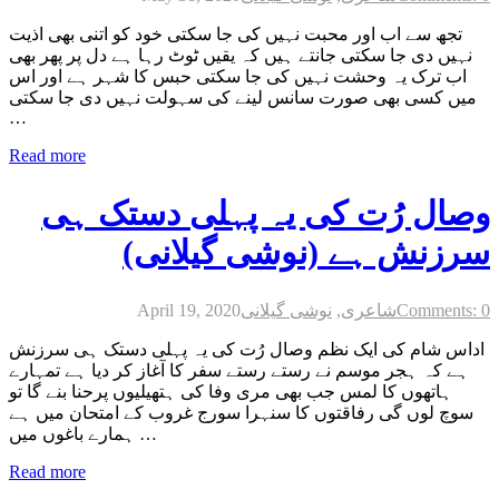
تجھ سے اب اور محبت نہیں کی جا سکتی خود کو اتنی بھی اذیت
نہیں دی جا سکتی جانتے ہیں کہ یقیں ٹوٹ رہا ہے دل پر پھر بھی
اب ترک یہ وحشت نہیں کی جا سکتی حبس کا شہر ہے اور اس
میں کسی بھی صورت سانس لینے کی سہولت نہیں دی جا سکتی
…
Read more
وصال رُت کی یہ پہلی دستک ہی
سرزنش ہے (نوشی گیلانی)
Comments: 0
شاعری
,
نوشی گیلانی
April 19, 2020
اداس شام کی ایک نظم وصال رُت کی یہ پہلی دستک ہی سرزنش
ہے کہ ہجر موسم نے رستے رستے سفر کا آغاز کر دیا ہے تمہارے
ہاتھوں کا لمس جب بھی مری وفا کی ہتھیلیوں پرحنا بنے گا تو
سوچ لوں گی رفاقتوں کا سنہرا سورج غروب کے امتحان میں ہے
ہمارے باغوں میں …
Read more