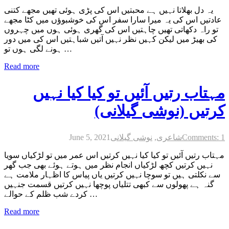
یہ دل بھلاتا نہیں ہے محبتیں اس کی پڑی ہوئی تھیں مجھے کتنی
عادتیں اس کی یہ میرا سارا سفر اس کی خوشبوؤں میں کٹا مجھے
تو راہ دکھاتی تھیں چاہتیں اس کی گھری ہوئی ہوں میں چہروں
کی بھیڑ میں لیکن کہیں نظر نہیں آتیں شباہتیں اس کی میں دور
ہونے لگی ہوں تو …
Read more
مہتاب رتیں آئیں تو کیا کیا نہیں
کرتیں (نوشی گیلانی)
Comments: 1
شاعری
,
نوشی گیلانی
June 5, 2021
مہتاب رتیں آئیں تو کیا کیا نہیں کرتیں اس عمر میں تو لڑکیاں سویا
نہیں کرتیں کچھ لڑکیاں انجام نظر میں ہوتے ہوئے بھی جب گھر
سے نکلتی ہیں تو سوچا نہیں کرتیں یاں پیاس کا اظہار ملامت ہے
گنہ ہے پھولوں سے کبھی تتلیاں پوچھا نہیں کرتیں قسمت جنہیں
کردے شب ظلم کے حوالے …
Read more