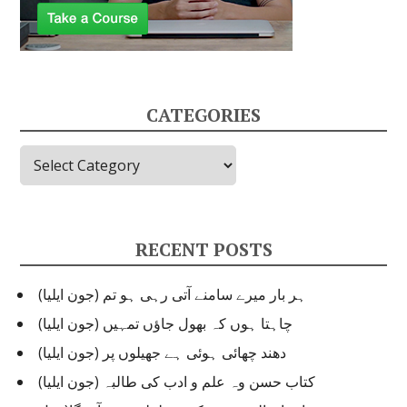
CATEGORIES
C
a
t
e
g
RECENT POSTS
o
r
ہر بار میرے سامنے آتی رہی ہو تم (جون ایلیا)
i
e
چاہتا ہوں کہ بھول جاؤں تمہیں (جون ایلیا)
s
دھند چھائی ہوئی ہے جھیلوں پر (جون ایلیا)
کتاب حسن وہ علم و ادب کی طالبہ (جون ایلیا)