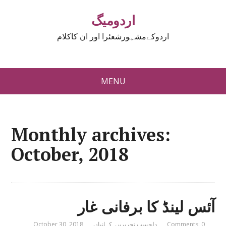
اردومیگ
اردوکےمشہورشعئرا اور ان کاکلام
MENU
Monthly archives:
October, 2018
آئس لینڈ کا برفانی غار
Comments: 0
دلچسپ تحریریں
,
کہانیاں
October 30, 2018