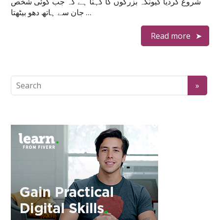
شروع کردیا کیونکہ بزرگوں کا کہنا ہے کہ جب کوئی شخص
جان سے ہاتھ دھو بیٹھتا …
Read more