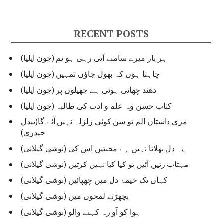
t
e
g
RECENT POSTS
o
r
ہر بار میرے سامنے آتی رہی ہو تم (جون ایلیا)
i
e
چاہتا ہوں کہ بھول جاؤں تمہیں (جون ایلیا)
s
دھند چھائی ہوئی ہے جھیلوں پر (جون ایلیا)
کتاب حسن وہ علم و ادب کی طالبہ (جون ایلیا)
مری داستان الم تو سن کوئی زلزلہ نہیں آئے گا(بیدل
حیدری)
یہ دل بھلاتا نہیں ہے محبتیں اس کی (نوشی گیلانی)
مہتاب رتیں آئیں تو کیا کیا نہیں کرتیں (نوشی گیلانی)
کہاں تک خیمۂ دل میں چھپائیں (نوشی گیلانی)
بچھڑتے لمحوں میں (نوشی گیلانی)
ہوا کو آوارہ کہنے والو (نوشی گیلانی)