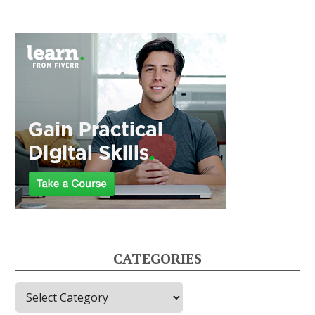
CATEGORIES
C
a