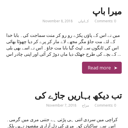
میرا باپ
Comments: 0
کہانیاں
November 8, 2018
میں نے اس کے پاؤں پکڑے رو رو کر منت سماجت کی۔ بابا خدا
کے لئے مت جاؤ مگر مجھے لاے مار کر پرے کر دیا چھوٹا بھائی
اس کی ٹانگوں سے لپٹ گیا بابا مت جاؤ۔ اس نے اسے بھی بلی
کے بچے کی طرح جھٹک دیا ماں دوڑ کر آئی اور اپنی چادر اس …
Read more
تب دیکھ بہاریں جاڑے کی
Comments: 0
مزاح
November 7, 2018
کراچی میں سردی اتنی ہی پڑتی ہے جتنی مری میں گرمی۔
اس سے ساکنان کوہ مری کی دل آزاری مقصود نہیں بلکہ