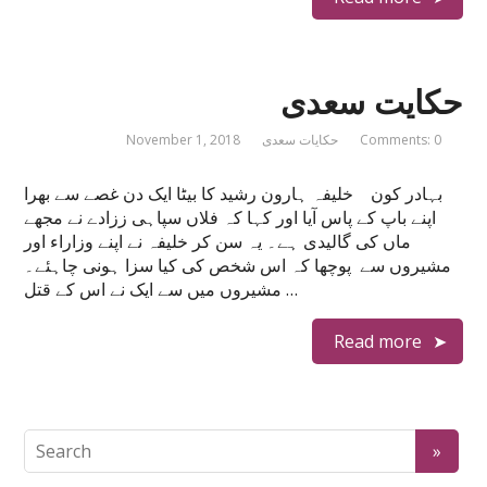
حکایت سعدی
Comments: 0
حکایات سعدی
November 1, 2018
بہادر کون خلیفہ ہارون رشید کا بیٹا ایک دن غصے سے بھرا
اپنے باپ کے پاس آیا اور کہا کہ فلاں سپاہی ززادے نے مجھے
ماں کی گالیدی ہے۔ یہ سن کر خلیفہ نے اپنے وزاراء اور
مشیروں سے پوچھا کہ اس شخص کی کیا سزا ہونی چاہئے۔
مشیروں میں سے ایک نے اس کے قتل …
Read more