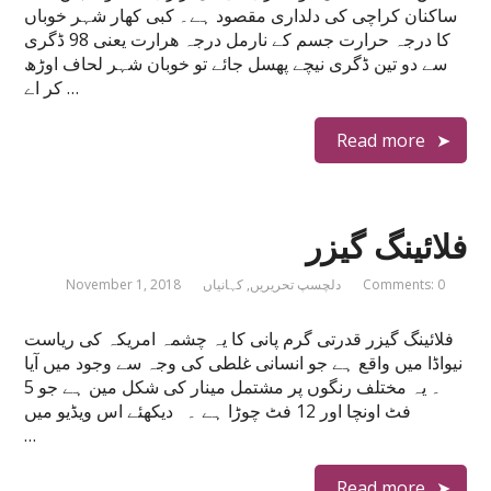
ساکنان کراچی کی دلداری مقصود ہے۔ کبی کھار شہر خوباں
کا درجہ حرارت جسم کے نارمل درجہ ھرارت یعنی 98 ڈگری
سے دو تین ڈگری نیچے پھسل جائے تو خوبان شہر لحاف اوڑھ
کر اے …
Read more
فلائینگ گیزر
Comments: 0
دلچسپ تحریریں
,
کہانیاں
November 1, 2018
فلائینگ گیزر قدرتی گرم پانی کا یہ چشمہ امریکہ کی ریاست
نیواڈا میں واقع ہے جو انسانی غلطی کی وجہ سے وجود میں آیا
۔ یہ مختلف رنگوں پر مشتمل مینار کی شکل مین ہے جو 5
فٹ اونچا اور 12 فٹ چوڑا ہے ۔ دیکھئے اس ویڈیو میں
…
Read more