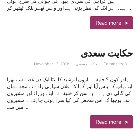
ہیں کراچی کی سردی بیوہ کی جوانی کی طرح ہوتی
ہے۔ ہر ایک کی نظر پڑتی ہے اور وہیں ٹھہر بلکہ ٹھٹھر کر …
Read more
حکایت سعدی
Comments: 0
حکایات سعدی
November 13, 2018
بہادر کون ؟ خلیفہ ہارون الرشید کا بیٹا ایک دن غصے سے بھرا
اپنے باپ کے پاس آیا اور کہا کہ فلاں سپاہی زادے نے مجھے ماں
کی گالی دی ہے ۔ یہ سن کر خلیفہ نے اپنے وزراء اور مشیروں
سے پوچھا کہ اس شخص کی کیا سزا ہونی چاہئے ۔ مشیروں
میں سے …
Read more