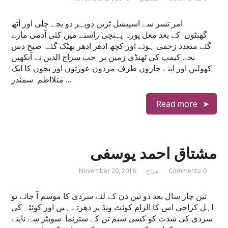
امر تسر سے اسپیشل ٹرین دوپہر دو بجے چلی اور آٹھ
گھنٹوں کے بعد مغل پورہ پہنچی راستے میں کئی آدمی مارے
گئے متعدد زخمی ہوئے اور کچھ ادھر ادھر بھٹک گئے صبح دس
بجے کیمپ کی ٹھنڈی زمین پر جب سراج الدین نے آنکھیں
کھولیں اور اپنے چاروں طرف مردوں عورتوں اور بچوں کا ایک
متلااطم سمندر …
Read more
مشتاق احمد یوسفی
Comments: 0
مزاح
November 20, 2018
تین چار سال بعد دو تین دن کے لئے سردی کا موسم آ جائے تو
اہل کراچی اس کا الزام کوئٹ ونڈ پر دھرتے ہیں اور کوئٹہ کی
سردی کی شدت کو کسی سیم تن کے سترنما سویٹر سے ناپتے