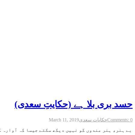
حسد بری بلا ہے (حکایتِ سعدی)
Comments: 0
حکایات سعدی
March 11, 2019
بے ہنر، ہنر مندوں کو نہیں دیکھ سکتے جیسا کہ آوارہ ک