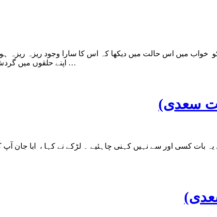
واب میں اس حالت میں دیکھا کہ اس کا سارا وجود ریزہ ریزہ ہو کر
اپنے حلقوں میں گردش کررہی ہیں دیکھ رہی ہیں ۔ تمام خرد مند ، مفکر، دانشمند اس …
یت سعدی)
جھے یہ بات کسی اور سے نہیں کہنی چاہئیے ۔ لڑکے نے کہا ، ابا جان آ
عدی)