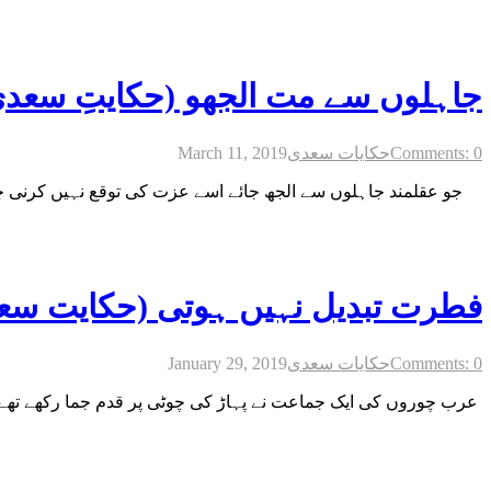
جاہلوں سے مت الجھو (حکایتِ سعدی
Comments: 0
حکایات سعدی
March 11, 2019
جو عقلمند جاہلوں سے الجھ جائے اسے عزت کی توقع نہیں کرنی چاہی
فطرت تبدیل نہیں ہوتی (حکایت سع
Comments: 0
حکایات سعدی
January 29, 2019
عرب چوروں کی ایک جماعت نے پہاڑ کی چوٹی پر قدم جما رکھے تھے ا