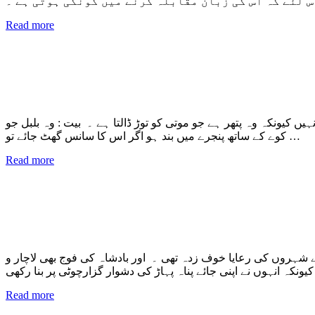
س لئے کہ اس کی زبان مقابلہ کرنے میں گونگی ہوتی ہے ۔
Read more
 کیونکہ وہ پتھر ہے جو موتی کو توڑ ڈالتا ہے ۔ بیت : وہ بلبل جو
کوے کے ساتھ پنجرے میں بند ہو اگر اس کا سانس گھٹ جائے تو …
Read more
ے شہروں کی رعایا خوف زدہ تھی ۔ اور بادشاہ کی فوج بھی لاچار و
Read more