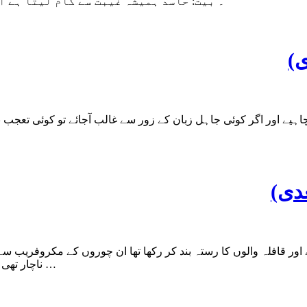
۔ بیت: حاسد ہمیشہ غیبت سے کام لیتا ہے ا
)
ے اور اگر کوئی جاہل زبان کے زور سے غالب آجائے تو کوئی تعجب نہیں
دی)
ور قافلہ والوں کا رستہ بند کر رکھا تھا ان چوروں کے مکروفریب س
ناچار تھی کیونکہ انہوں نے اپنی جائے پناہ پہاڑ کی دشوار گزارچوٹی پر بنا رکھی …