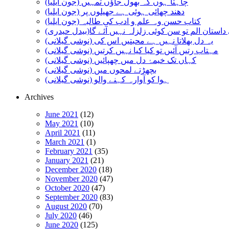
چاہتا ہوں کہ بھول جاؤں تمہیں (جون ایلیا)
دھند چھائی ہوئی ہے جھیلوں پر (جون ایلیا)
کتاب حسن وہ علم و ادب کی طالبہ (جون ایلیا)
استان الم تو سن کوئی زلزلہ نہیں آئے گا(بیدل حیدری)
یہ دل بھلاتا نہیں ہے محبتیں اس کی (نوشی گیلانی)
مہتاب رتیں آئیں تو کیا کیا نہیں کرتیں (نوشی گیلانی)
کہاں تک خیمۂ دل میں چھپائیں (نوشی گیلانی)
بچھڑتے لمحوں میں (نوشی گیلانی)
ہوا کو آوارہ کہنے والو (نوشی گیلانی)
Archives
June 2021
(12)
May 2021
(10)
April 2021
(11)
March 2021
(1)
February 2021
(35)
January 2021
(21)
December 2020
(18)
November 2020
(47)
October 2020
(47)
September 2020
(83)
August 2020
(70)
July 2020
(46)
June 2020
(125)