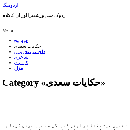
اردومیگ
اردوکےمشہورشعئرا اور ان کاکلام
Menu
ھوم پیج
حکایات سعدی
دلچسپ تحریریں
شاعری
کہانیاں
مزاح
Category «حکایات سعدی»
ے نہیں جیت سکتا تو اپنی کمینگی سے عیب جوئی کرتا ہے