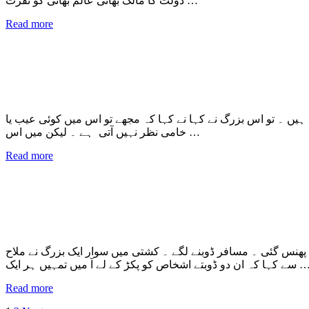
دولت کا مالک بھائی عالم بھائی کو نفرت …
Read more
ہیں ۔ تو اس بزرگ نے کہا نے کہا کہ مجھے تو اس میں کوئی عیب یا
خامی نظر نہیں آتی ہے ۔ لیکن میں اس …
Read more
ھنس گئی ۔ مسافر ڈوبنے لگے ۔ کشتی میں سوار ایک بزرگ نے ملاح
کہ ان دو ڈوبتے اشخاص کو پکڑ کے لے آ میں تمہیں ہر ایک …
Read more