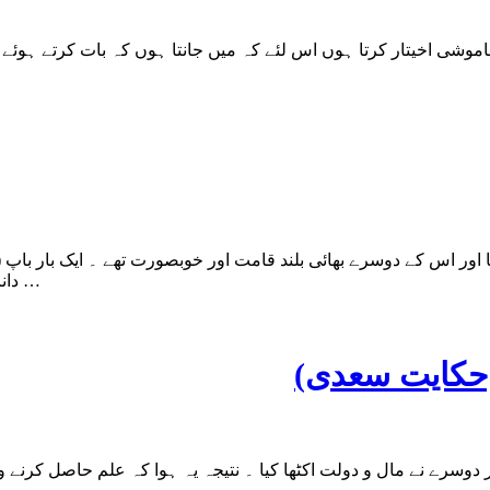
اور اس کے دوسرے بھائی بلند قامت اور خوبصورت تھے ۔ ایک بار باپ (ب
دانائی اور بصیرت سے ساری بات سمجھ گیا اور کہنے لگا : اے باپ پستہ …
(حکایت سعدی)
دوسرے نے مال و دولت اکٹھا کیا ۔ نتیجہ یہ ہوا کہ علم حاصل کرنے وال