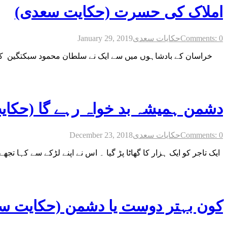
املاک کی حسرت (حکایت سعدی)
Comments: 0
حکایات سعدی
January 29, 2019
خراسان کے بادشاہوں میں سے ایک نے سلطان محمود سبکتگین کو خ
دشمن ہمیشہ بد خواہ رہے گا (حکا
Comments: 0
حکایات سعدی
December 23, 2018
ایک تاجر کو ایک ہزار کا گھاٹا پڑ گیا ۔ اس نے اپنے لڑکے سے کہا ت
کون بہتر دوست یا دشمن (حکایت س