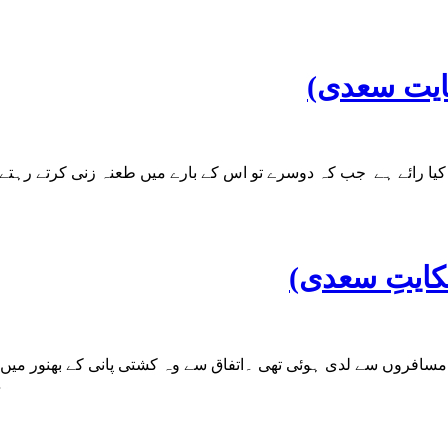
ایت سعدی)
 کیا رائے ہے جب کہ دوسرے تو اس کے بارے میں طعنہ زنی کرتے رہتے 
حکایتِ سعدی)
سافروں سے لدی ہوئی تھی ۔اتفاق سے وہ کشتی پانی کے بھنور میں پ
سے کہا 