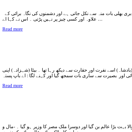
میں نے اپنے ایک دوست سے کہا کہ میں اکثر اوقات بولنے کی بجائے خاموشی اخیتار کرتا ہوں اس لئے کہ میں جانتا ہوں کہ بات کرتے ہوئے بری بھلی بات منہ سے نکل جاتی ہے اور دشمنوں کی نگاہ برائی کے
علاوہ اور کسی چیز پر نہیں پڑتی ۔ اس نے کہا اے …
Read more
ادشاہ) اسے نفرت اور حقارت سے دیکھ رہا تھا ۔ بیٹا (شہزادہ) اپنی
Read more
ا بہت بڑا عالم بن گیا اور دوسرا ملک مصر کا وزیر ہو گیا ۔ -مال و