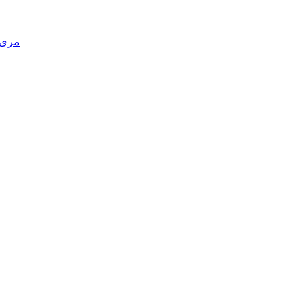
مری د