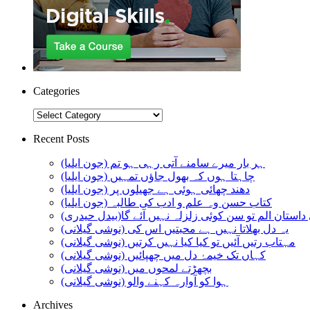
Categories
Categories
Recent Posts
ہر بار میرے سامنے آتی رہی ہو تم (جون ایلیا)
چاہتا ہوں کہ بھول جاؤں تمہیں (جون ایلیا)
دھند چھائی ہوئی ہے جھیلوں پر (جون ایلیا)
کتاب حسن وہ علم و ادب کی طالبہ (جون ایلیا)
استان الم تو سن کوئی زلزلہ نہیں آئے گا(بیدل حیدری)
یہ دل بھلاتا نہیں ہے محبتیں اس کی (نوشی گیلانی)
مہتاب رتیں آئیں تو کیا کیا نہیں کرتیں (نوشی گیلانی)
کہاں تک خیمۂ دل میں چھپائیں (نوشی گیلانی)
بچھڑتے لمحوں میں (نوشی گیلانی)
ہوا کو آوارہ کہنے والو (نوشی گیلانی)
Archives