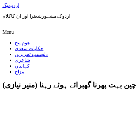
اردومیگ
اردوکےمشہورشعئرا اور ان کاکلام
Menu
ھوم پیج
حکایات سعدی
دلچسپ تحریریں
شاعری
کہانیاں
مزاح
چین بہت پھرنا گھبرائے ہوئے رہنا (منیر نیازی)