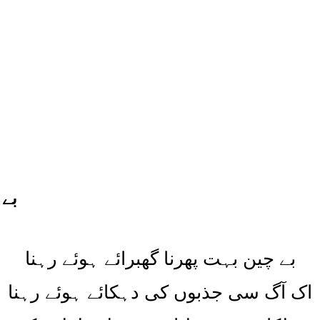
بے 
بے چین بہت پھرنا گھبرائے ہوئے رہنا
اک آگ سی جذبوں کی دہکائے ہوئے رہنا