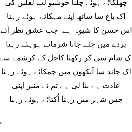
چھلکائے ہوئے چلنا خوشبو لبِ لعلیں کی
اک باغ سا ساتھ اپنے مہکائے ہوئے رہنا
اس حسن کا شیوہ ہے جب عشق نظر آئے
پردے میں چلے جانا شرمائے ہوہئے رہنا
ک شام سی کر رکھنا کاجل کے کرشمے سے
اک چاند سا آنکھوں میں چمکائے ہوئے رہنا
عادت ہے بنا لی ہے تم نے منیر اپنی
جس شہر میں رہنا اُکتائے ہوئے رہنا
*