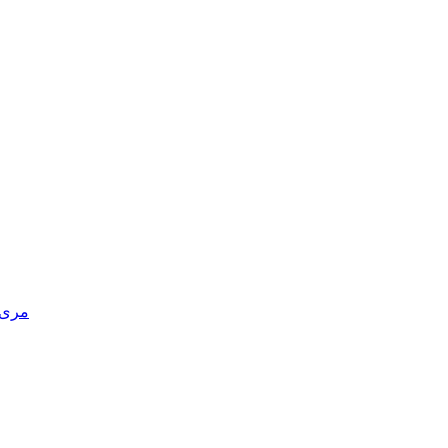
مری د