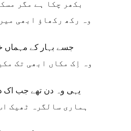
بکھر چکا ہے مگر مسکر
وہ رکھ رکھاؤ ابھی میرے
جسے بہار کے مہماں خا
وہ اِک مکاں ابھی تک مکی
یہی وہ دن تھے جب اک دوس
ہماری سالگرہ ٹھیک اب 