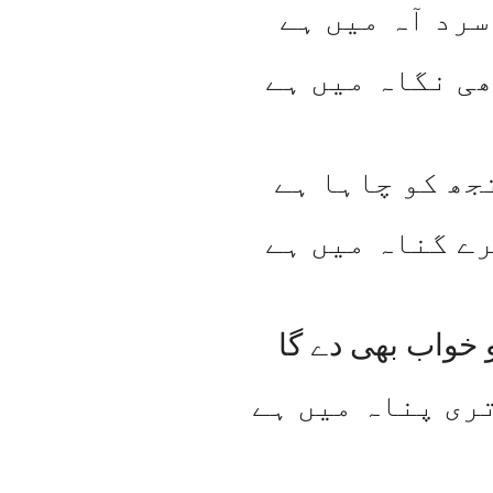
سرد آہ میں ہے
ی نگاہ میں ہے
جھ کو چاہا ہے
ے گناہ میں ہے
 خواب بھی دے گا
ری پناہ میں ہے