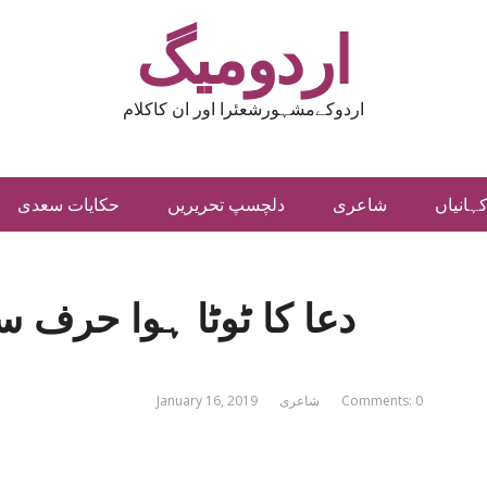
اردومیگ
اردوکےمشہورشعئرا اور ان کاکلام
ہانیاں
شاعری
دلچسپ تحریریں
حکایات سعدی
دعا کا ٹوٹا ہوا حرف س
Comments: 0
شاعری
January 16, 2019