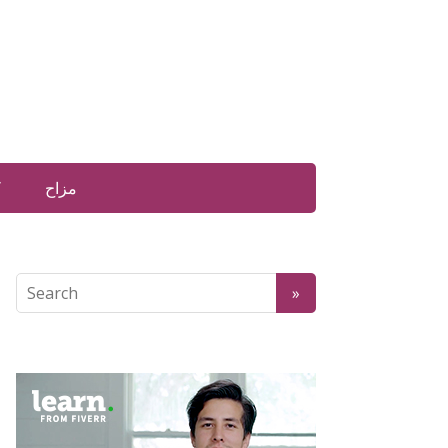
مزاح
ک