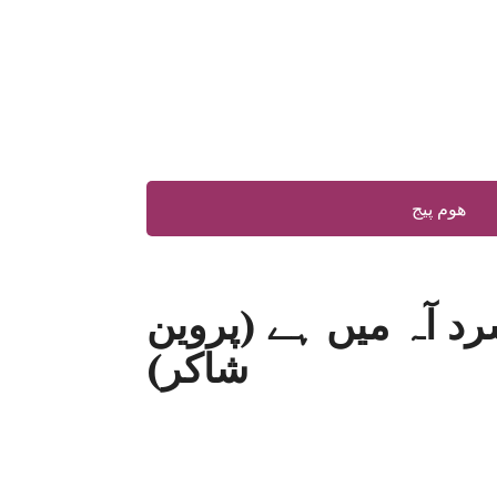
ھوم پیج
رد آہ میں ہے (پروین
شاکر)