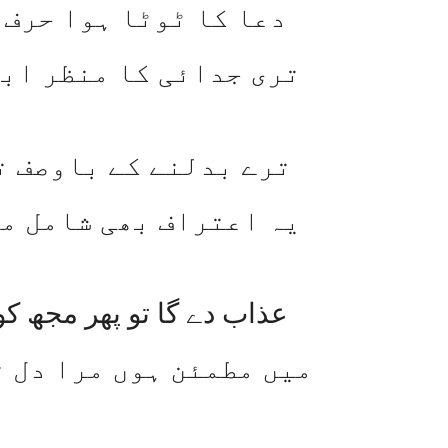
دعا کا ٹوٹا ہوا حرف 
تری جدائی کا منظر ابھ
ترے بدلنے کے باوصف ت
یہ اعتراف بھی شامل مر
عذاب دے گا تو پھر مجھ کو
میں مطمئن ہوں مرا دل ت