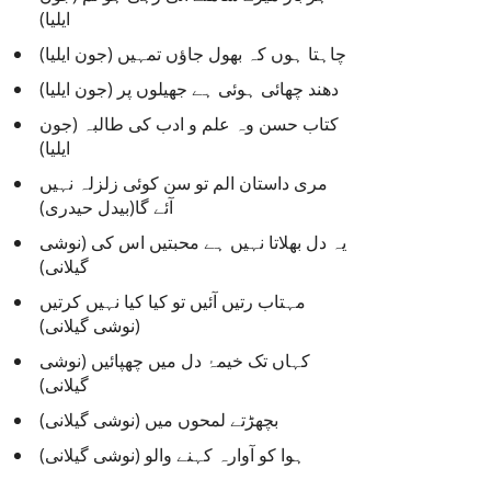
ایلیا)
چاہتا ہوں کہ بھول جاؤں تمہیں (جون ایلیا)
دھند چھائی ہوئی ہے جھیلوں پر (جون ایلیا)
کتاب حسن وہ علم و ادب کی طالبہ (جون
ایلیا)
مری داستان الم تو سن کوئی زلزلہ نہیں
آئے گا(بیدل حیدری)
یہ دل بھلاتا نہیں ہے محبتیں اس کی (نوشی
گیلانی)
مہتاب رتیں آئیں تو کیا کیا نہیں کرتیں
(نوشی گیلانی)
کہاں تک خیمۂ دل میں چھپائیں (نوشی
گیلانی)
بچھڑتے لمحوں میں (نوشی گیلانی)
ہوا کو آوارہ کہنے والو (نوشی گیلانی)