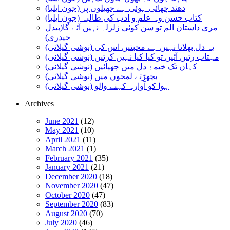
دھند چھائی ہوئی ہے جھیلوں پر (جون ایلیا)
کتاب حسن وہ علم و ادب کی طالبہ (جون ایلیا)
مری داستان الم تو سن کوئی زلزلہ نہیں آئے گا(بیدل
حیدری)
یہ دل بھلاتا نہیں ہے محبتیں اس کی (نوشی گیلانی)
مہتاب رتیں آئیں تو کیا کیا نہیں کرتیں (نوشی گیلانی)
کہاں تک خیمۂ دل میں چھپائیں (نوشی گیلانی)
بچھڑتے لمحوں میں (نوشی گیلانی)
ہوا کو آوارہ کہنے والو (نوشی گیلانی)
Archives
June 2021
(12)
May 2021
(10)
April 2021
(11)
March 2021
(1)
February 2021
(35)
January 2021
(21)
December 2020
(18)
November 2020
(47)
October 2020
(47)
September 2020
(83)
August 2020
(70)
July 2020
(46)