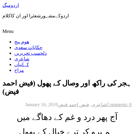
اردومیگ
اردوکےمشہورشعئرا اور ان کاکلام
Menu
ھوم پیج
حکایات سعدی
دلچسپ تحریریں
شاعری
کہانیاں
مزاح
ہجر کی راکھ اور وصال کے پھول (فیض احمد
فیض)
Comments: 0
شاعری
,
فیض احمد فیض
January 16, 2019
آج پھر درد و غم کے دھاگے میں
ہم پرو کر ترے خیال کے پھول