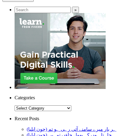
Categories
Categories
Recent Posts
ہر بار میرے سامنے آتی رہی ہو تم (جون ایلیا)
چاہتا ہوں کہ بھول جاؤں تمہیں (جون ایلیا)