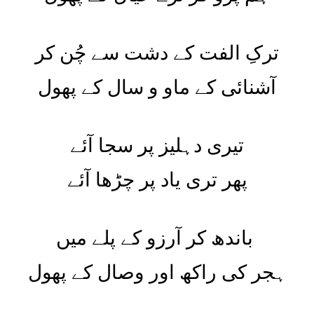
ترکِ الفت کے دشت سے چُن کر
آشنائی کے ماو و سال کے پھول
تیری دہلیز پر سجا آئے
پھر تری یاد پر چڑھا آئے
باندھ کر آرزو کے پلے میں
ہجر کی راکھ اور وصال کے پھول