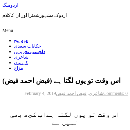
اردومیگ
اردوکےمشہورشعئرا اور ان کاکلام
Menu
ھوم پیج
حکایات سعدی
دلچسپ تحریریں
شاعری
کہانیاں
مزاح
اس وقت تو یوں لگتا ہے (فیض احمد فیض)
Comments: 0
شاعری
,
فیض احمد فیض
February 4, 2019
اس وقت تو یوں لگتا ہےاب کچھ بھی
نہیں ہے