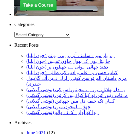
Categories
Categories
Recent Posts
ہر بار میرے سامنے آتی رہی ہو تم (جون ایلیا)
چاہتا ہوں کہ بھول جاؤں تمہیں (جون ایلیا)
دھند چھائی ہوئی ہے جھیلوں پر (جون ایلیا)
کتاب حسن وہ علم و ادب کی طالبہ (جون ایلیا)
مری داستان الم تو سن کوئی زلزلہ نہیں آئے گا(بیدل
حیدری)
یہ دل بھلاتا نہیں ہے محبتیں اس کی (نوشی گیلانی)
مہتاب رتیں آئیں تو کیا کیا نہیں کرتیں (نوشی گیلانی)
کہاں تک خیمۂ دل میں چھپائیں (نوشی گیلانی)
بچھڑتے لمحوں میں (نوشی گیلانی)
ہوا کو آوارہ کہنے والو (نوشی گیلانی)
Archives
June 2021
(12)