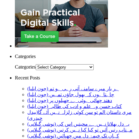
Categories
Categories
Recent Posts
ہر بار میرے سامنے آتی رہی ہو تم (جون ایلیا)
چاہتا ہوں کہ بھول جاؤں تمہیں (جون ایلیا)
دھند چھائی ہوئی ہے جھیلوں پر (جون ایلیا)
کتاب حسن وہ علم و ادب کی طالبہ (جون ایلیا)
مری داستان الم تو سن کوئی زلزلہ نہیں آئے گا(بیدل
حیدری)
یہ دل بھلاتا نہیں ہے محبتیں اس کی (نوشی گیلانی)
مہتاب رتیں آئیں تو کیا کیا نہیں کرتیں (نوشی گیلانی)
کہاں تک خیمۂ دل میں چھپائیں (نوشی گیلانی)