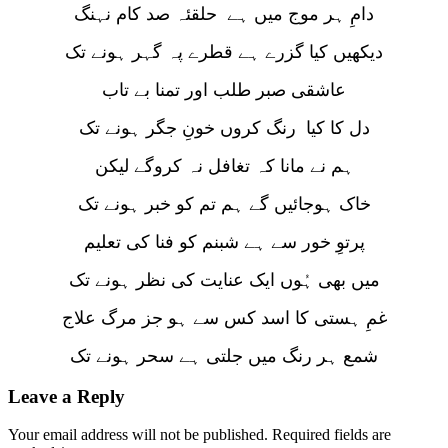
دامِ ہر موج میں ہے حلقئہ صد کام نہنگ
دیکھیں کیا گزرے ہے قطرے پہ گہر ہونے تک
عاشقی صبر طلب اور تمنا بے تاب
دل کا کیا رنگ کروں خونِ جگر ہونے تک
ہم نے مانا کہ تغافل نہ کروگے لیکن
خاک ہوجائیں گے ہم تم کو خبر ہونے تک
پرتوِ خور سے ہے شبنم کو فنا کی تعلیم
میں بھی ہُوں ایک عنایت کی نظر ہونے تک
غمِ ہستی کا اسد کس سے ہو جز مرگ علاج
شمع ہر رنگ میں جلتی ہے سحر ہونے تک
Leave a Reply
Your email address will not be published.
Required fields are