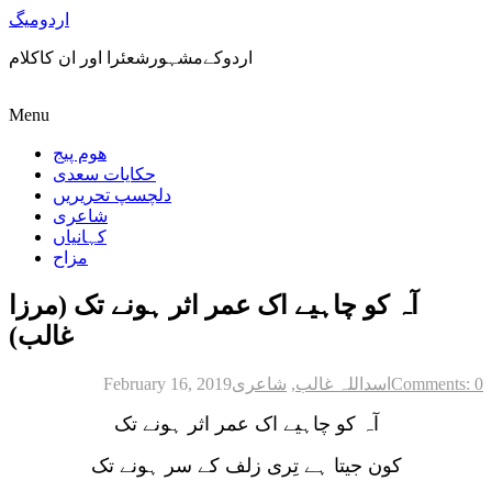
اردومیگ
اردوکےمشہورشعئرا اور ان کاکلام
Menu
ھوم پیج
حکایات سعدی
دلچسپ تحریریں
شاعری
کہانیاں
مزاح
آہ کو چاہیے اک عمر اثر ہونے تک (مرزا
غالب)
Comments: 0
اسداللہ غالب
,
شاعری
February 16, 2019
آہ کو چاہیے اک عمر اثر ہونے تک
کون جیتا ہے تِری زلف کے سر ہونے تک