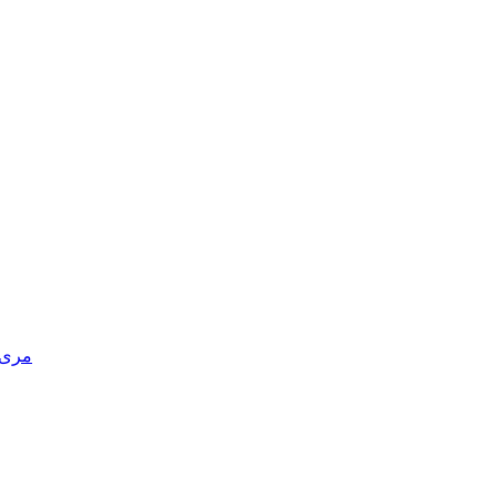
مری د