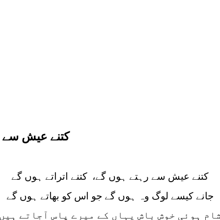
کتنے عیش سے رہ
کتنے عیش سے رہتے ہوں گے، کتنے اتراتے ہوں گے
جانے کیسے لوگ وہ ہوں گے جو اس کو بھاتے ہوں گے
ام ہوئی خوش باش یہاں کے میرے پاس آجاتے ہیں