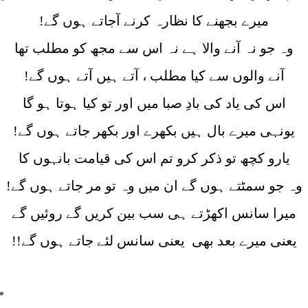
میرے بجھنے کا نظارہ کرنے آجاتے ہوں گے!
وہ جو نہ آنے والا ہے نہ اس سے مجھ کو مطلب تھا
آنے والوں سے کیا مطلب ، آتے ہیں آتے ہوں گے!
اس کی یاد کی بادِ صبا میں اور تو کیا ہوتا ہو گا
یونہی میرے بال ہیں بکھرے اور بکھر جاتے ہوں گے!
یارو کچھ تو ذکر کرو تم اس کی قیامت بانہوں کا
وہ جو سمٹتے ہوں گے ان میں وہ تو مر جاتے ہوں گے!
میرا سانس اکھڑتے ہی سب بین کریں گے روئیں گے
یعنی میرے بعد بھی یعنی سانس لئے جاتے ہوں گے!!
*