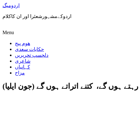
اردومیگ
اردوکےمشہورشعئرا اور ان کاکلام
Menu
ھوم پیج
حکایات سعدی
دلچسپ تحریریں
شاعری
کہانیاں
مزاح
تے ہوں گے، کتنے اتراتے ہوں گے (جون ایلیا)