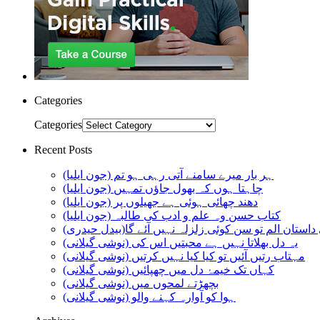
Categories
Categories
Recent Posts
ہر بار میرے سامنے آتی رہی ہو تم (جون ایلیا)
چاہتا ہوں کہ بھول جاؤں تمہیں (جون ایلیا)
دھند چھائی ہوئی ہے جھیلوں پر (جون ایلیا)
کتاب حسن وہ علم و ادب کی طالبہ (جون ایلیا)
استان الم تو سن کوئی زلزلہ نہیں آئے گا(بیدل حیدری)
یہ دل بھلاتا نہیں ہے محبتیں اس کی (نوشی گیلانی)
مہتاب رتیں آئیں تو کیا کیا نہیں کرتیں (نوشی گیلانی)
کہاں تک خیمۂ دل میں چھپائیں (نوشی گیلانی)
بچھڑتے لمحوں میں (نوشی گیلانی)
ہوا کو آوارہ کہنے والو (نوشی گیلانی)