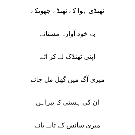
ٹھنڈی ہوا کے ٹھنڈے جھونکے
بے خود آوارہ مستانے
اپنی ٹھنڈک لے کر آئے
میری آگ میں گھل مل جانے
ان کی ہستی کا پیراہن
میری سانس کے تانے بانے