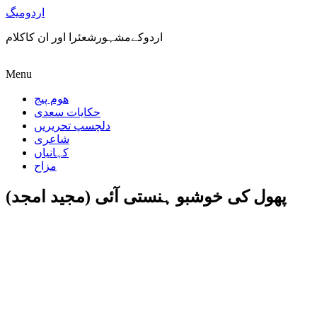
اردومیگ
اردوکےمشہورشعئرا اور ان کاکلام
Menu
ھوم پیج
حکایات سعدی
دلچسپ تحریریں
شاعری
کہانیاں
مزاح
پھول کی خوشبو ہنستی آئی (مجید امجد)