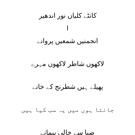
کانٹے کلیاں نور اندھیر
ا
انجمنیں شمعیں پروانے
لاکھوں شاطر لاکھوں مہرے
پھیلے ہیں شطرنج کے خانے
جانتا ہوں میں یہ سب کیا ہیں
صبا سے خالی پیمانے