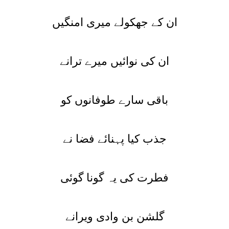
ان کے جھکولے میری امنگیں
ان کی نوائیں میرے ترانے
باقی سارے طوفانوں کو
جذب کیا پہنائے فضا نے
فطرت کی یہ گونا گوئی
گلشن بن وادی ویرانے