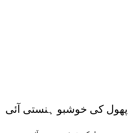
پھول کی خوشبو ہنستی آئی