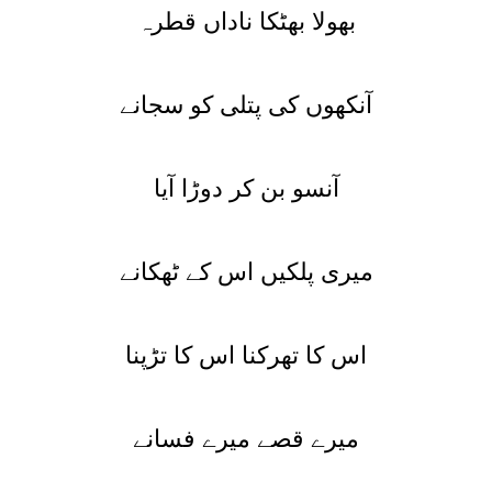
بھولا بھٹکا ناداں قطرہ
آنکھوں کی پتلی کو سجانے
آنسو بن کر دوڑا آیا
میری پلکیں اس کے ٹھکانے
اس کا تھرکنا اس کا تڑپنا
میرے قصے میرے فسانے