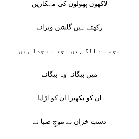
لاکھوں پھولوں کی مہکاریں
رکھتے ہیں گلشن ویرانے
مجھ سے الگ ہیں مجھ سے جدا ہیں
میں بیگانہ وہ بیگانے
ان کو بکھیرا ان کو اڑایا
دستِ خزاں نے موجِ صبا نے