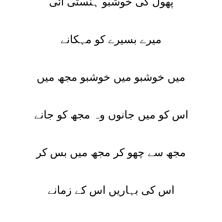
پھول کی خوشبو ہنستی آئی
میرے بسیرے کو مہکانے
میں خوشبو میں خوشبو مجھ میں
اس کو میں جانوں وہ مجھ کو جانے
مجھ سے چھو کر مجھ میں بس کر
اس کی بہاریں اس کے زمانے