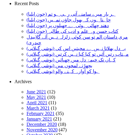
Recent Posts
ہر بار میرے سامنے آتی رہی ہو تم (جون ایلیا)
چاہتا ہوں کہ بھول جاؤں تمہیں (جون ایلیا)
دھند چھائی ہوئی ہے جھیلوں پر (جون ایلیا)
کتاب حسن وہ علم و ادب کی طالبہ (جون ایلیا)
مری داستان الم تو سن کوئی زلزلہ نہیں آئے گا(بیدل
حیدری)
یہ دل بھلاتا نہیں ہے محبتیں اس کی (نوشی گیلانی)
مہتاب رتیں آئیں تو کیا کیا نہیں کرتیں (نوشی گیلانی)
کہاں تک خیمۂ دل میں چھپائیں (نوشی گیلانی)
بچھڑتے لمحوں میں (نوشی گیلانی)
ہوا کو آوارہ کہنے والو (نوشی گیلانی)
Archives
June 2021
(12)
May 2021
(10)
April 2021
(11)
March 2021
(1)
February 2021
(35)
January 2021
(21)
December 2020
(18)
November 2020
(47)