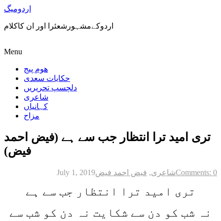
اردومیگ
اردوکےمشہورشعئرا اور ان کاکلام
Menu
ھوم پیج
حکایات سعدی
دلچسپ تحریریں
شاعری
کہانیاں
مزاح
تری امید ترا انتظار جب سے ہے (فیض احمد
فیض)
Comments: 0
شاعری
,
فیض احمد فیض
July 1, 2019
تری امید ترا انتظار جب سے ہے
نہ شب کو دن سے شکایت نہ دن کو شب سے