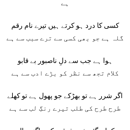
ہے
کسی کا درد ہو کرتے ہیں تیرے نام رقم
گلہ ہے جو بھی کسی سے ترے سبب سے ہے
ہوا ہے جب سے دلِ ناصبور بے قابو
کلام تجھ سے نظر کو بڑے ادب سے ہے
اگر شرر ہے تو بھڑکے جو پھول ہے تو کھلے
طرح طرح کی طلب تیرے رنگِ لب سے ہے