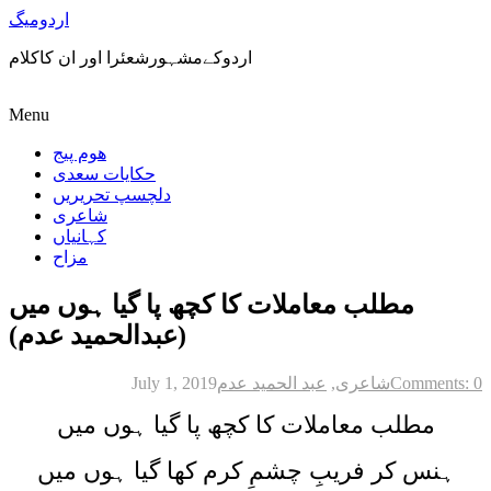
اردومیگ
اردوکےمشہورشعئرا اور ان کاکلام
Menu
ھوم پیج
حکایات سعدی
دلچسپ تحریریں
شاعری
کہانیاں
مزاح
مطلب معاملات کا کچھ پا گیا ہوں میں
(عبدالحمید عدم)
Comments: 0
شاعری
,
عبد الحمید عدم
July 1, 2019
مطلب معاملات کا کچھ پا گیا ہوں میں
ہنس کر فریبِ چشمِ کرم کھا گیا ہوں میں