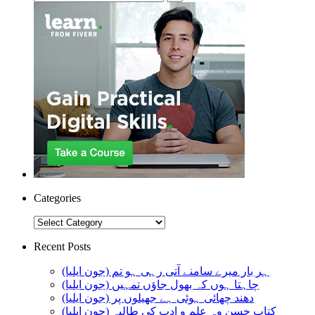
Categories
Categories
Recent Posts
ہر بار میرے سامنے آتی رہی ہو تم (جون ایلیا)
چاہتا ہوں کہ بھول جاؤں تمہیں (جون ایلیا)
دھند چھائی ہوئی ہے جھیلوں پر (جون ایلیا)
کتاب حسن وہ علم و ادب کی طالبہ (جون ایلیا)