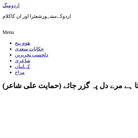
اردومیگ
اردوکےمشہورشعئرا اور ان کاکلام
Menu
ھوم پیج
حکایات سعدی
دلچسپ تحریریں
شاعری
کہانیاں
مزاح
ا ہے مرے دل پہ گزر جائے (حمایت علی شاعر)