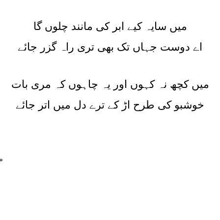
میں سایہ کیے ابر کی مانند چلوں گا
اے دوست جہاں تک بھی تری راہ گزر جائے
میں کچھ نہ کہوں اور یہ چاہوں کہ مری بات
خوشبو کی طرح اڑ کے ترے دل میں اتر جائے
*