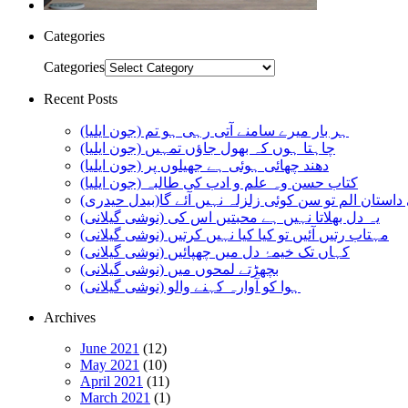
Categories
Categories
Recent Posts
ہر بار میرے سامنے آتی رہی ہو تم (جون ایلیا)
چاہتا ہوں کہ بھول جاؤں تمہیں (جون ایلیا)
دھند چھائی ہوئی ہے جھیلوں پر (جون ایلیا)
کتاب حسن وہ علم و ادب کی طالبہ (جون ایلیا)
استان الم تو سن کوئی زلزلہ نہیں آئے گا(بیدل حیدری)
یہ دل بھلاتا نہیں ہے محبتیں اس کی (نوشی گیلانی)
مہتاب رتیں آئیں تو کیا کیا نہیں کرتیں (نوشی گیلانی)
کہاں تک خیمۂ دل میں چھپائیں (نوشی گیلانی)
بچھڑتے لمحوں میں (نوشی گیلانی)
ہوا کو آوارہ کہنے والو (نوشی گیلانی)
Archives
June 2021
(12)
May 2021
(10)
April 2021
(11)
March 2021
(1)