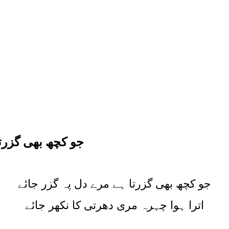
جو کچھ بھی گزرت
جو کچھ بھی گزرتا ہے مرے دل پہ گزر جائے
اترا ہوا چہرہ مری دھرتی کا نکھر جائے