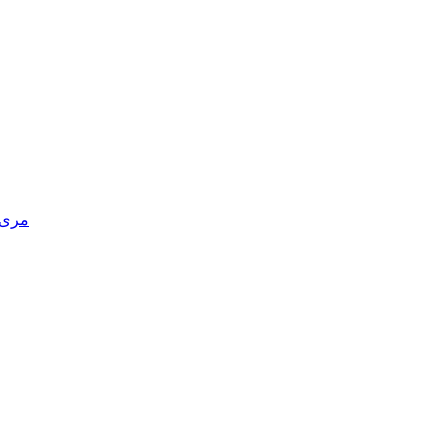
مری د