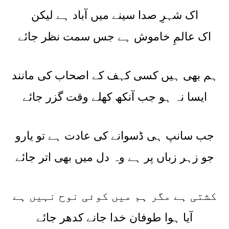
اک شہرِ صدا سینے میں آباد ہے لیکن
اک عالمِ خاموش ہے جس سمت نظر جائے
ہم بھی ہیں کسی کہف کے اصحاب کی مانند
ایسا نہ ہو جب آنکھ کھلے وقت گزر جائے
جب سانپ ہی ڈسوانے کی عادت ہے تو یارو
جو زہر زباں پر ہے وہ دل میں بھی اتر جائے
کشتی ہے مگر ہم میں کوئی نوح نہیں ہے
آیا ہوا طوفان خدا جانے کدھر جائے