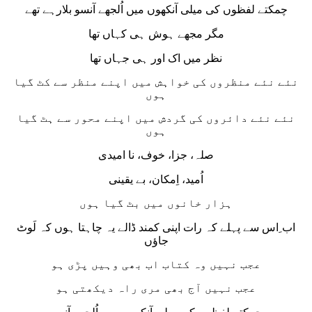
چمکتے لفظوں کی میلی آنکھوں میں اُلجھے آنسو بلارہے تھے
مگر مجھے ہوش ہی کہاں تھا
نظر میں اک اور ہی جہاں تھا
نئے نئے منظروں کی خواہش میں اپنے منظر سے کٹ گیا
ہوں
نئے نئے دائروں کی گردش میں اپنے محور سے ہٹ گیا
ہوں
صلہ، جزا، خوف، نا امیدی
اُمید، اِمکان، بے یقینی
ہزار خانوں میں بٹ گیا ہوں
اب ِاس سے پہلے کہ رات اپنی کمند ڈالے یہ چاہتا ہوں کہ لَوٹ
جاؤں
عجب نہیں وہ کتاب اب بھی وہیں پڑی ہو
عجب نہیں آج بھی مری راہ دیکھتی ہو