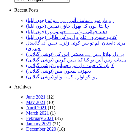
Recent Posts
ہر بار میرے سامنے آتی رہی ہو تم (جون ایلیا)
چاہتا ہوں کہ بھول جاؤں تمہیں (جون ایلیا)
دھند چھائی ہوئی ہے جھیلوں پر (جون ایلیا)
کتاب حسن وہ علم و ادب کی طالبہ (جون ایلیا)
مری داستان الم تو سن کوئی زلزلہ نہیں آئے گا(بیدل
حیدری)
یہ دل بھلاتا نہیں ہے محبتیں اس کی (نوشی گیلانی)
مہتاب رتیں آئیں تو کیا کیا نہیں کرتیں (نوشی گیلانی)
کہاں تک خیمۂ دل میں چھپائیں (نوشی گیلانی)
بچھڑتے لمحوں میں (نوشی گیلانی)
ہوا کو آوارہ کہنے والو (نوشی گیلانی)
Archives
June 2021
(12)
May 2021
(10)
April 2021
(11)
March 2021
(1)
February 2021
(35)
January 2021
(21)
December 2020
(18)