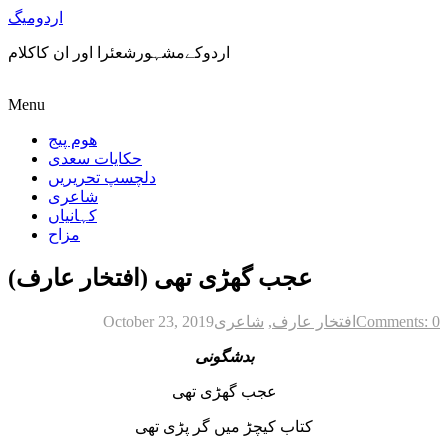
اردومیگ
اردوکےمشہورشعئرا اور ان کاکلام
Menu
ھوم پیج
حکایات سعدی
دلچسپ تحریریں
شاعری
کہانیاں
مزاح
عجب گھڑی تھی (افتخار عارف)
Comments: 0
افتخار عارف
,
شاعری
October 23, 2019
بدشگونی
عجب گھڑی تھی
کتاب کیچڑ میں گر پڑی تھی