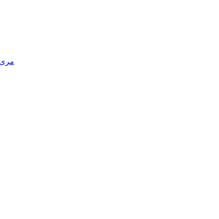
مری د