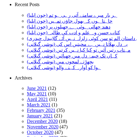
Recent Posts
ہر بار میرے سامنے آتی رہی ہو تم (جون ایلیا)
چاہتا ہوں کہ بھول جاؤں تمہیں (جون ایلیا)
دھند چھائی ہوئی ہے جھیلوں پر (جون ایلیا)
کتاب حسن وہ علم و ادب کی طالبہ (جون ایلیا)
استان الم تو سن کوئی زلزلہ نہیں آئے گا(بیدل حیدری)
یہ دل بھلاتا نہیں ہے محبتیں اس کی (نوشی گیلانی)
مہتاب رتیں آئیں تو کیا کیا نہیں کرتیں (نوشی گیلانی)
کہاں تک خیمۂ دل میں چھپائیں (نوشی گیلانی)
بچھڑتے لمحوں میں (نوشی گیلانی)
ہوا کو آوارہ کہنے والو (نوشی گیلانی)
Archives
June 2021
(12)
May 2021
(10)
April 2021
(11)
March 2021
(1)
February 2021
(35)
January 2021
(21)
December 2020
(18)
November 2020
(47)
October 2020
(47)