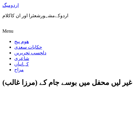
اردومیگ
اردوکےمشہورشعئرا اور ان کاکلام
Menu
ھوم پیج
حکایات سعدی
دلچسپ تحریریں
شاعری
کہانیاں
مزاح
غیر لیں محفل میں بوسے جام کے (مرزا غالب)