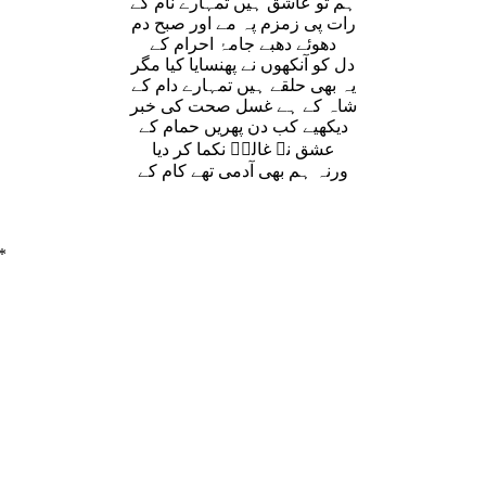
ہم تو عاشق ہیں تمہارے نام کے
رات پی زمزم پہ مے اور صبح دم
دھوئے دھبے جامۂ احرام کے
دل کو آنکھوں نے پھنسایا کیا مگر
یہ بھی حلقے ہیں تمہارے دام کے
شاہ کے ہے غسل صحت کی خبر
دیکھیے کب دن پھریں حمام کے
عشق نے غالبؔ نکما کر دیا
ورنہ ہم بھی آدمی تھے کام کے
*