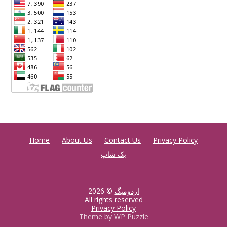
Home
About Us
Contact Us
Privacy Policy
بک شاپ
اردومیگ
© 2026
All rights reserved
Privacy Policy
Theme by
WP Puzzle