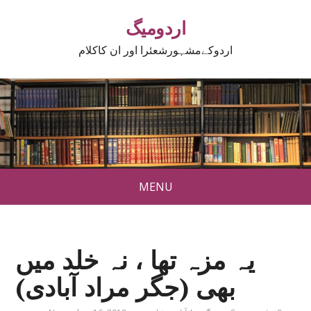
اردومیگ
اردوکےمشہورشعئرا اور ان کاکلام
MENU
یہ مزہ تھا ، نہ خلد میں
بھی (جگر مراد آبادی)