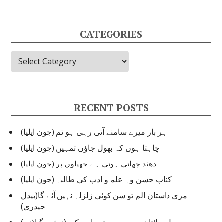
CATEGORIES
Categories
RECENT POSTS
ہر بار میرے سامنے آتی رہی ہو تم (جون ایلیا)
چاہتا ہوں کہ بھول جاؤں تمہیں (جون ایلیا)
دھند چھائی ہوئی ہے جھیلوں پر (جون ایلیا)
کتاب حسن وہ علم و ادب کی طالبہ (جون ایلیا)
مری داستان الم تو سن کوئی زلزلہ نہیں آئے گا(بیدل
حیدری)