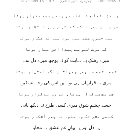
Comments: 0
جگرمرادآبادی
,
شاعری
November 16, 2019
یہ مزہ تھا ، نہ خلد میں بھی مجھے قرار ہوتا
جو وہاں بھی آنکھ کھلتی ، یہی انتظار ہوتا
میں جنونِ عشق میں یوں ہمہ تن فگار ہوتا
کہ مرے لہو سے پیدا اثرِ بہار ہوتا
میرے رشکِ بے نہایت کو نہ پوچھ میرے دل سے
تجھے تجھ سے بھی چھپاتا، اگر اختیار ہوتا
مری بے قراریاں ہی تو ہیں اس کی وجہِ تسکیں
جو مجھے قرار ہوتا، تو وہ بے قرار ہوتا
جسے چشمِ شوق میری کسی طرح نہ دیکھ پاتی
کبھی حشر تک وہ جلوہ نہ پھر آشکار ہوتا
یہ دل اور یہ بیانِ غمِ عشقِ بے محابا