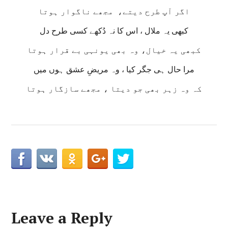
اگر آپ طرح دیتے، مجھے ناگوار ہوتا
کبھی یہ ملال ، اس کا نہ دُکھے کسی طرح دل
کبھی یہ خیال، وہ بھی یونہی بے قرار ہوتا
مرا حال ہی جگر کیا ، وہ مریضِ عشق ہوں میں
کہ وہ زہر بھی جو دیتا ، مجھے سازگار ہوتا
Leave a Reply