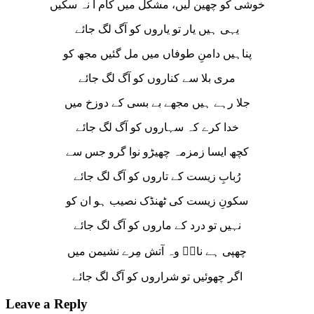
خوشی کو چھین لیں، مشکل میں کام آ نہ سکیں
یہی ہیں یار تو یاروں کو آگ لگ جائے
پناہیں دامنِ طوفاں میں مل گئیں مجھ کو
مری بلا سے کناروں کو آگ لگ جائے
جلا رہے ہیں مجھے بے بسی کے دوزخ میں
خدا کرے کہ سہاروں کو آگ لگ جائے
کچھ ایسا زمزمہ چھیڑو نوا گرو جس سے
رُبابِ زیست کے تاروں کو آگ لگ جائے
سکونِ زیست کی ٹھنڈک نصیب ہو ان کو
نہیں تو درد کے ماروں کو آگ لگ جائے
چھپی ہے نازؔ وہ آتش مِرے نشیمن میں
اگر چھوئیں تو شراروں کو آگ لگ جائے
Leave a Reply