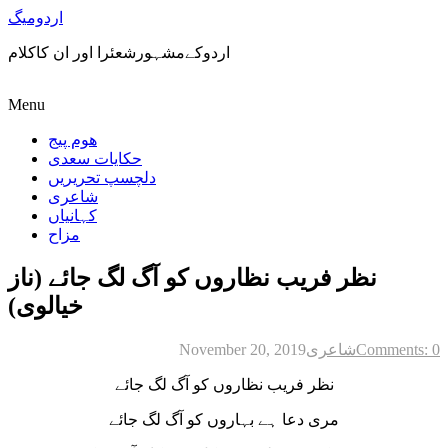
اردومیگ
اردوکےمشہورشعئرا اور ان کاکلام
Menu
ھوم پیج
حکایات سعدی
دلچسپ تحریریں
شاعری
کہانیاں
مزاح
نظر فریب نظاروں کو آگ لگ جائے (ناز
خیالوی)
Comments: 0
شاعری
November 20, 2019
نظر فریب نظاروں کو آگ لگ جائے
مری دعا ہے بہاروں کو آگ لگ جائے