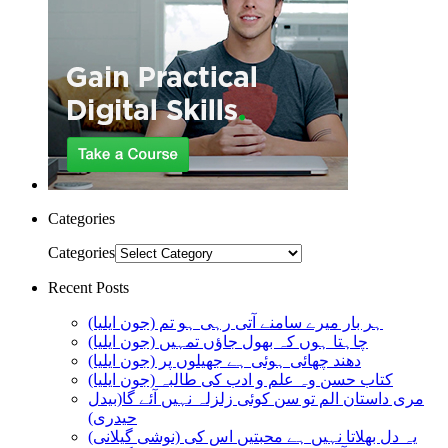
Categories
Categories
Recent Posts
ہر بار میرے سامنے آتی رہی ہو تم (جون ایلیا)
چاہتا ہوں کہ بھول جاؤں تمہیں (جون ایلیا)
دھند چھائی ہوئی ہے جھیلوں پر (جون ایلیا)
کتاب حسن وہ علم و ادب کی طالبہ (جون ایلیا)
مری داستان الم تو سن کوئی زلزلہ نہیں آئے گا(بیدل
حیدری)
یہ دل بھلاتا نہیں ہے محبتیں اس کی (نوشی گیلانی)