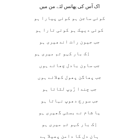
اک آس کی پھانس لئے من میں
کوئی ساجن ہو کوئی پیارا ہو
کوئی دیپک ہو کوئی تارا ہو
جب جیون رات اندھیری ہو
اِک بار کہو تم میری ہو
جب ساون بادل چھائے ہوں
جب پھاگن پھول کھِلائے ہوں
جب چندا رُوپ لٹاتا ہو
جب سورج دھوپ نہاتا ہو
یا شام نے بستی گھیری ہو
اِک بار کہو تم میری ہو
ہان دل کا دامن پھیلا ہے