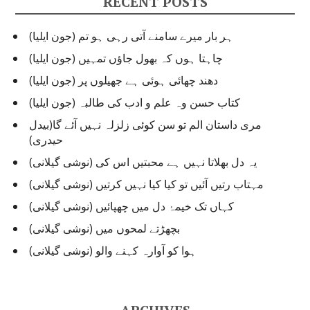
RECENT POSTS
ہر بار میرے سامنے آتی رہی ہو تم (جون ایلیا)
چاہتا ہوں کہ بھول جاؤں تمہیں (جون ایلیا)
دھند چھائی ہوئی ہے جھیلوں پر (جون ایلیا)
کتاب حسن وہ علم و ادب کی طالبہ (جون ایلیا)
مری داستان الم تو سن کوئی زلزلہ نہیں آئے گا(بیدل
حیدری)
یہ دل بھلاتا نہیں ہے محبتیں اس کی (نوشی گیلانی)
مہتاب رتیں آئیں تو کیا کیا نہیں کرتیں (نوشی گیلانی)
کہاں تک خیمۂ دل میں چھپائیں (نوشی گیلانی)
بچھڑتے لمحوں میں (نوشی گیلانی)
ہوا کو آوارہ کہنے والو (نوشی گیلانی)