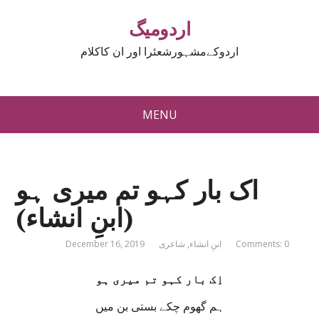
اردومیگ
اردوکےمشہورشعئرا اور ان کاکلام
MENU
اک بار کہو تم میری ہو
(ابنِ انشاء)
Comments: 0
ابنِ انشاء
,
شاعری
December 16, 2019
اِک بار کہو تم میری ہو
ہم گھوم چکے بستی بن میں