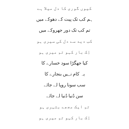
کیوں گوری کا دل میلا ہے
ہم کب تک پیت کے دھوکے میں
تم کب تک دور جھروکے میں
کب دید سے دل کی سیری ہو
اِک بار کہو تم میری ہو
کیا جھگڑا سود خسارے کا
یہ کام نہیں بنجارے کا
سب سونا روپا لے جائے
سن دُنیا دُنیا لے جائے
تم ایک مجھے بتہری ہو
اِک بار کہو تم میری ہو